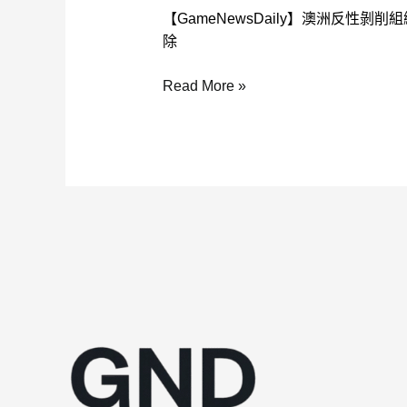
【GameNewsDaily】澳洲反性剝削組織
除
成
Read More »
人
遊
戲
下
架
風
波
︱
外
媒
揭
連
串
行