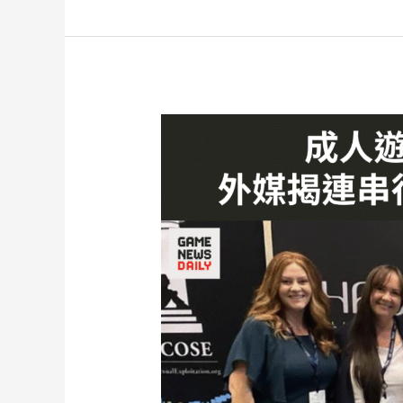
貨
幣
停
止
PayPal
付
款
Value
確
認
與
移
除
成
人
遊
戲
風