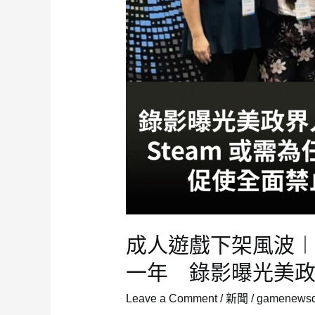
波
有
關
成人遊戲下架風波
一年 錄影曝光美
Leave a Comment
/
新聞
/
gamenewsda