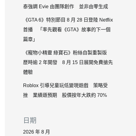
泰強調 Evie 由團隊創作 並非由零生成
《GTA 6》特別節目 8 月 28 日登陸 Netflix
首播 「率先觀看《GTA》故事的下一個
篇章」
《寵物小精靈 綠寶石》粉絲自製重製版
歷時逾 2 年開發 8 月 15 日展開免費搶先
體驗
Roblox 引導兒童玩低變現遊戲 策略受
挫 業績遜預期 股價按年大跌約 70%
日期
2026 年 8 月