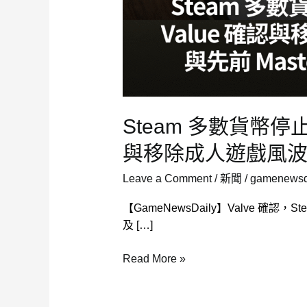
Steam 多數貨幣停止 
與移除成人遊戲風
Leave a Comment
/
新聞
/
gamenewsda
【GameNewsDaily】Valve 確認
及 […]
Steam
Read More »
多
數