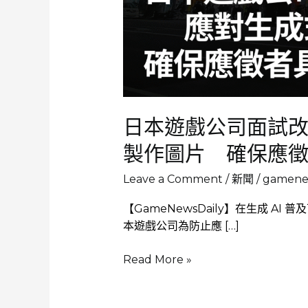
日本遊戲公司面試改
製作圖片 確保應
Leave a Comment
/
新聞
/
gamenew
【GameNewsDaily】在生成 A
本遊戲公司為防止應 […]
日
Read More »
本
遊