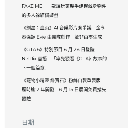
FAKE ME－一款讓玩家親手建模藏身物件
的多人躲貓貓遊戲
《劍星：血雨》AI 音樂影片惹爭議 金亨
泰強調 Evie 由團隊創作 並非由零生成
《GTA 6》特別節目 8 月 28 日登陸
Netflix 首播 「率先觀看《GTA》故事的
下一個篇章」
《寵物小精靈 綠寶石》粉絲自製重製版
歷時逾 2 年開發 8 月 15 日展開免費搶先
體驗
日期