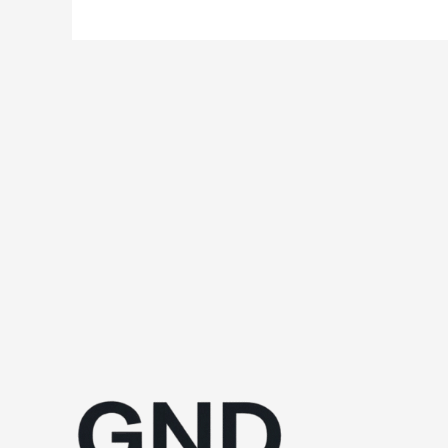
戲
公
司
面
試
改
當
場
繪
畫
應
對
生
成
式
AI
製
作