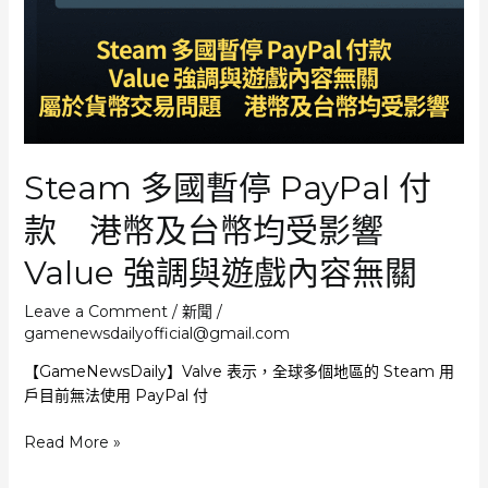
警
告
罪
犯
利
用
遊
Steam 多國暫停 PayPal 付
戲
操
款 港幣及台幣均受影響
控
兒
Value 強調與遊戲內容無關
童
從
Leave a Comment
/
新聞
/
事
gamenewsdailyofficial@gmail.com
暴
【GameNewsDaily】Valve 表示，全球多個地區的 Steam 用
力
戶目前無法使用 PayPal 付
罪
行
Steam
Read More »
多