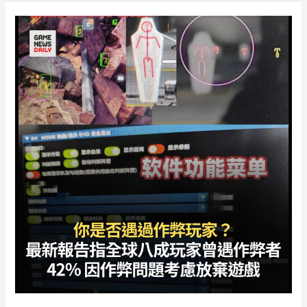
國
暫
停
PayPal
付
款
港
幣
及
台
幣
均
受
影
響
Value
強
調
與
遊
戲