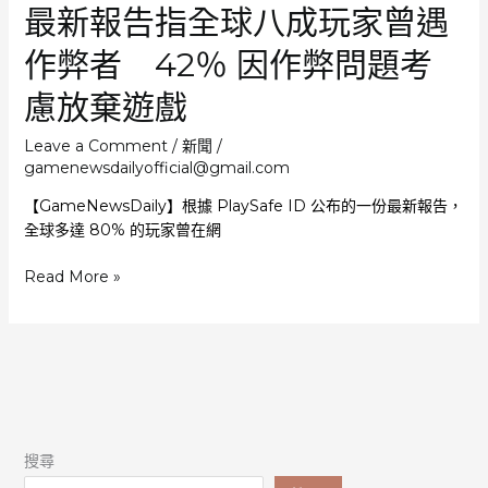
最新報告指全球八成玩家曾遇
內
容
作弊者 42％ 因作弊問題考
無
關
慮放棄遊戲
Leave a Comment
/
新聞
/
gamenewsdailyofficial@gmail.com
【GameNewsDaily】根據 PlaySafe ID 公布的一份最新報告，
全球多達 80% 的玩家曾在網
最
Read More »
新
報
告
指
全
球
八
搜尋
成