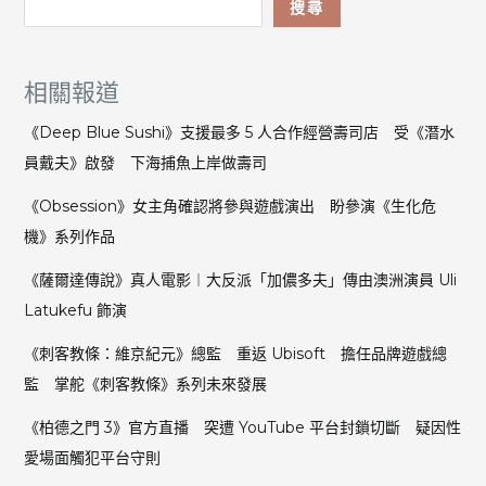
玩
搜尋
家
曾
遇
相關報道
作
弊
《Deep Blue Sushi》支援最多 5 人合作經營壽司店 受《潛水
者
員戴夫》啟發 下海捕魚上岸做壽司
42％
因
《Obsession》女主角確認將參與遊戲演出 盼參演《生化危
作
機》系列作品
弊
問
《薩爾達傳說》真人電影︱大反派「加儂多夫」傳由澳洲演員 Uli
題
Latukefu 飾演
考
慮
《刺客教條：維京紀元》總監 重返 Ubisoft 擔任品牌遊戲總
放
監 掌舵《刺客教條》系列未來發展
棄
遊
《柏德之門 3》官方直播 突遭 YouTube 平台封鎖切斷 疑因性
戲
愛場面觸犯平台守則