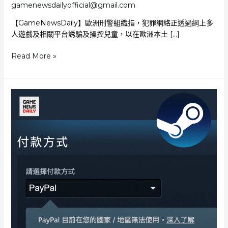
gamenewsdailyofficial@gmail.com
【GameNewsDaily】歐洲刑警組織指，犯罪網絡正透過網上多
人遊戲及相關平台誘騙及操控兒童，以在歐洲本土 […]
遊
Read More »
戲
平
台
安
全
再
受
關
注
歐
洲
刑
警
組
織