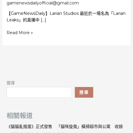
gamenewsdailyofficial@gmail.com
【GameNewsDaily】Larian Studios 最近於一場名為「Larian
Leaks」的直播中 […]
《柏
Read More »
德
之
門
3》
分
享
幕
搜尋
後
細
搜尋
節
演
員
相關報道
為
還
《貓貓亂搗蛋》正式發售 「貓咪旋風」橫掃超市與公寓 收錄
原