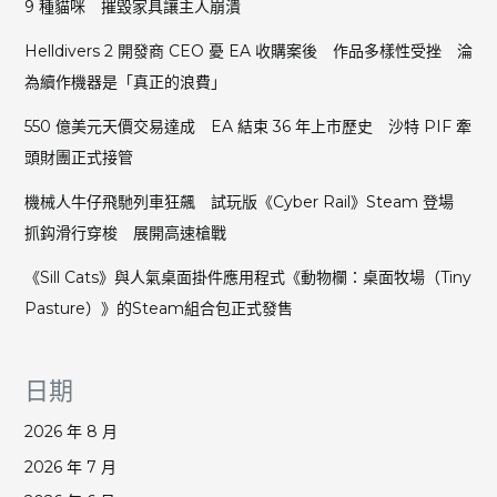
9 種貓咪 摧毀家具讓主人崩潰
浪
漫
Helldivers 2 開發商 CEO 憂 EA 收購案後 作品多樣性受挫 淪
場
為續作機器是「真正的浪費」
面
自
550 億美元天價交易達成 EA 結束 36 年上市歷史 沙特 PIF 牽
願
頭財團正式接管
親
吻
機械人牛仔飛馳列車狂飆 試玩版《Cyber Rail》Steam 登場
對
抓鈎滑行穿梭 展開高速槍戰
方
《Sill Cats》與人氣桌面掛件應用程式《動物欄：桌面牧場（Tiny
Pasture）》的Steam組合包正式發售
日期
2026 年 8 月
2026 年 7 月