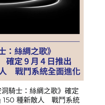
《空洞騎士：絲綢之歌》確定
過 150 種新敵人 戰鬥系統