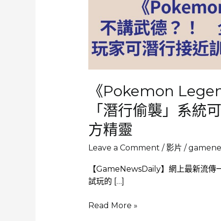
《Pokemon Leg
「潛行偷襲」系統
方精靈
Leave a Comment
/
影片
/
gamenew
【GameNewsDaily】網上最新流傳一
試玩的 […]
《Pokemon
Read More »
Legends: