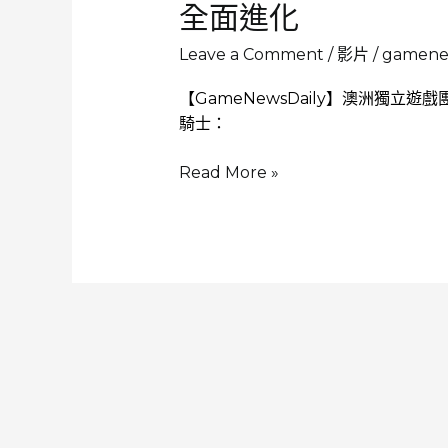
全面進化
Leave a Comment
/
影片
/
gamenew
【GameNewsDaily】澳洲獨立遊戲團
騎士：
歷
Read More »
經
6
年
等
待
《空
洞
騎
士：
絲
綢