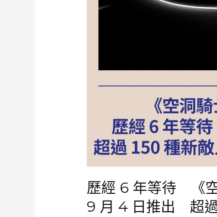
練
員
突
襲
對
方
精
靈
歷經 6 年等待 
9 月 4 日推出 超