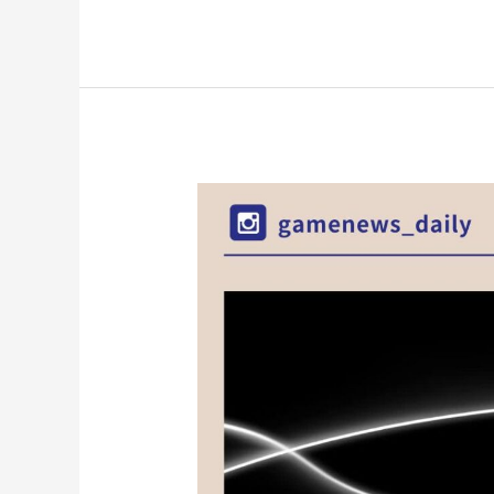
Z-
A》
不
講
武
德？！
「潛
行
偷
襲」
系
統
可
潛
行
接
近
訓