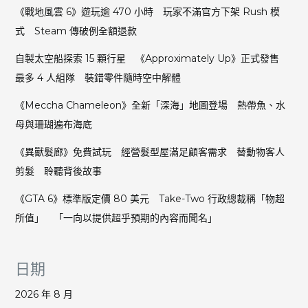
份
《戰地風雲 6》遊玩逾 470 小時 玩家不滿官方下架 Rush 模
初
式 Steam 傳破例全額退款
音
未
自製太空船探索 15 顆行星 《Approximately Up》正式發售
來
最多 4 人組隊 裝錯零件隨時空中解體
插
畫
《Meccha Chameleon》全新「深海」地圖登場 熱帶魚、水
升
母與珊瑚遍布海底
空
留
《異獸髮廊》免費試玩 經營髮型屋滿足顧客需求 替動物客人
下
剪髮 聆聽背後故事
跨
越
《GTA 6》標準版定價 80 美元 Take-Two 行政總裁稱「物超
15
年
所值」 「一向以提供超乎預期的內容而聞名」
的
星
際
日期
回
憶
2026 年 8 月