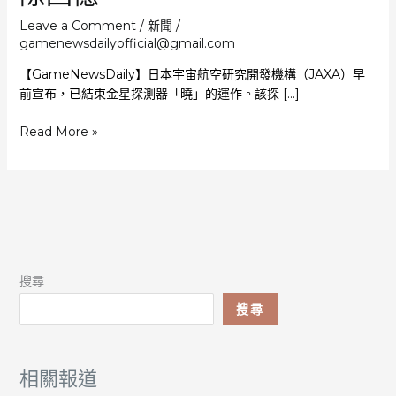
Leave a Comment
/
新聞
/
gamenewsdailyofficial@gmail.com
【GameNewsDaily】日本宇宙航空研究開發機構（JAXA）早
前宣布，已結束金星探測器「曉」的運作。該探 […]
金
Read More »
星
探
測
器
「曉」
結
束
搜尋
運
作
搜尋
曾
搭
載
相關報道
13000