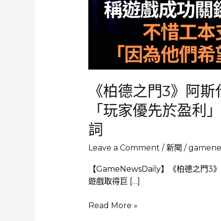
《柏德之門3》阿斯
「玩家優先於盈利
詞
Leave a Comment
/
新聞
/
gamenew
【GameNewsDaily】《柏德之門3》
遊戲取得巨 […]
《柏
Read More »
德