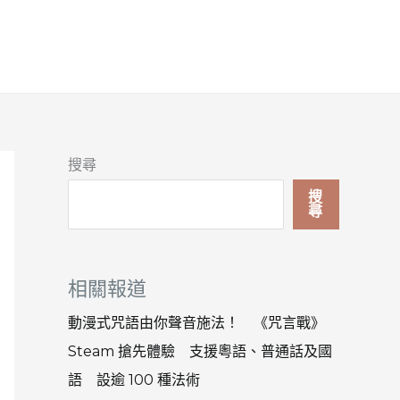
搜尋
搜
尋
相關報道
動漫式咒語由你聲音施法！ 《咒言戰》
Steam 搶先體驗 支援粵語、普通話及國
語 設逾 100 種法術