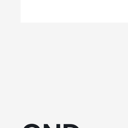
之
門
3》
阿
斯
代
倫
配
音
員
稱
遊
戲
成
功
關
鍵
「玩