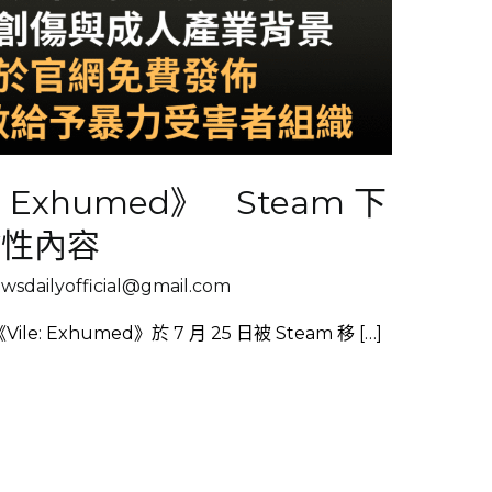
 Exhumed》 Steam 下
繪性內容
sdailyofficial@gmail.com
e: Exhumed》於 7 月 25 日被 Steam 移 […]