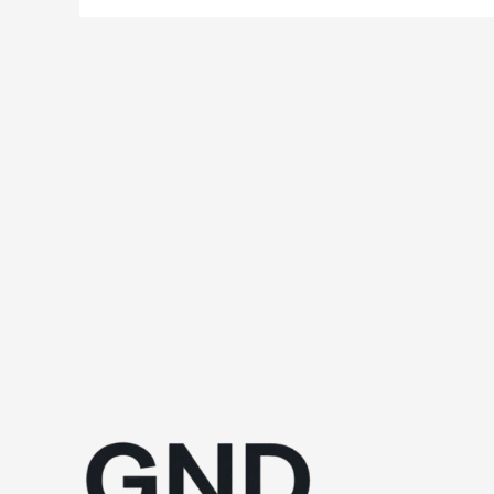
遊
戲
《Vile:
Exhumed》
Steam
下
架
遊
戲
指
涉
真
人
描
繪
性
內
容