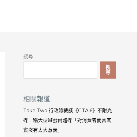
搜尋
搜
尋
相關報道
Take-Two 行政總裁談《GTA 6》不附光
碟 稱大型遊戲實體碟「對消費者而言其
實沒有太大意義」