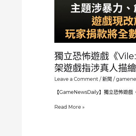
獨立恐怖遊戲《Vile:
架遊戲指涉真人描
Leave a Comment
/
新聞
/
gamenew
【GameNewsDaily】獨立恐怖遊戲《Vil
獨
Read More »
立
恐
怖