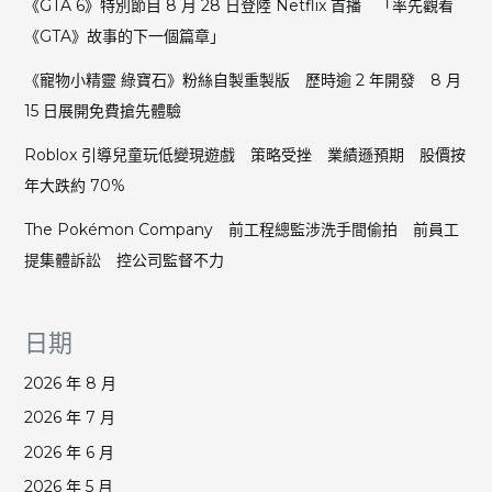
《GTA 6》特別節目 8 月 28 日登陸 Netflix 首播 「率先觀看
《GTA》故事的下一個篇章」
《寵物小精靈 綠寶石》粉絲自製重製版 歷時逾 2 年開發 8 月
15 日展開免費搶先體驗
Roblox 引導兒童玩低變現遊戲 策略受挫 業績遜預期 股價按
年大跌約 70%
The Pokémon Company 前工程總監涉洗手間偷拍 前員工
提集體訴訟 控公司監督不力
日期
2026 年 8 月
2026 年 7 月
2026 年 6 月
2026 年 5 月