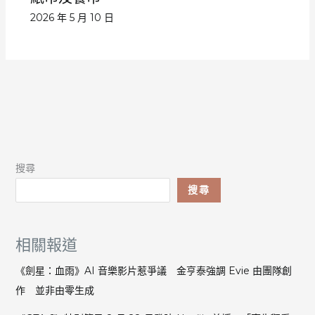
2026 年 5 月 10 日
搜尋
搜尋
相關報道
《劍星：血雨》AI 音樂影片惹爭議 金亨泰強調 Evie 由團隊創
作 並非由零生成