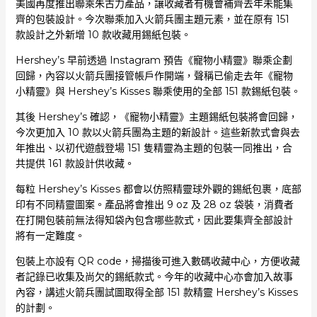
美國再度推出聯乘朱古力產品，讓收藏者有機會補齊去年未能集
齊的包裝設計。今次聯乘加入火箭兵團主題元素，並在原有 151
款設計之外新增 10 款收藏用錫紙包裝。
Hershey’s 早前透過 Instagram 預告《寵物小精靈》聯乘企劃
回歸，內容以火箭兵團接管帳戶作開端，聲稱已偷走去年《寵物
小精靈》與 Hershey’s Kisses 聯乘使用的全部 151 款錫紙包裝。
其後 Hershey’s 確認，《寵物小精靈》主題錫紙包裝將會回歸，
今次更加入 10 款以火箭兵團為主題的新設計。這些新款式會與去
年推出、以初代遊戲登場 151 隻精靈為主題的包裝一同推出，合
共提供 161 款設計供收藏。
每粒 Hershey’s Kisses 都會以仿照精靈球外觀的錫紙包裹，底部
印有不同精靈圖案。產品將會推出 9 oz 及 28 oz 袋裝，消費者
在打開包裝前無法得知袋內包含哪些款式，因此要集齊全部設計
將有一定難度。
包裝上亦設有 QR code，掃描後可進入數碼收藏中心，方便收藏
者記錄已收集及尚欠的錫紙款式。今年的收藏中心亦會加入故事
內容，講述火箭兵團試圖取得全部 151 款精靈 Hershey’s Kisses
的計劃。