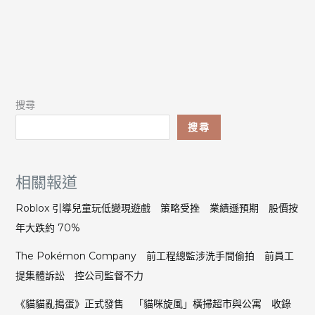
搜尋
搜尋
相關報道
Roblox 引導兒童玩低變現遊戲 策略受挫 業績遜預期 股價按
年大跌約 70%
The Pokémon Company 前工程總監涉洗手間偷拍 前員工
提集體訴訟 控公司監督不力
《貓貓亂搗蛋》正式發售 「貓咪旋風」橫掃超市與公寓 收錄