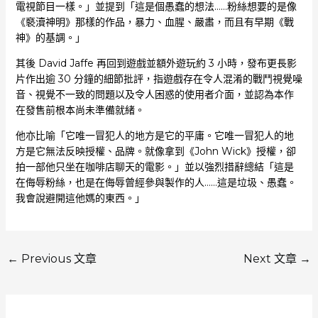
電視節目一樣。」並提到「這是個愚蠢的想法……粉絲想要的是像
《褻瀆神明》那樣的作品，暴力、血腥、嚴肅，而且有早期《戰
神》的基調。」
其後 David Jaffe 再回到遊戲並額外遊玩約 3 小時，發布更長影
片作出逾 30 分鐘的細節批評，指遊戲存在令人混淆的戰鬥視覺噪
音、視覺不一致的問題以及令人困惑的使用者介面，並認為本作
在發售前根本尚未準備就緒。
他亦比喻「它唯一冒犯人的地方是它的平庸。它唯一冒犯人的地
方是它無法反映授權、品牌。就像拿到《John Wick》授權，卻
拍一部他只坐在咖啡店聊天的電影。」並以強烈措辭總結「這是
在侮辱粉絲，也是在侮辱曾經參與製作的人……這是垃圾、愚蠢。
我會說避開這他媽的東西。」
←
Previous 文章
Next 文章
→