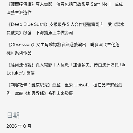
《薩爾達傳說》真人電影 演員包括已故影星 Sam Neill 或成
演藝生涯遺作
《Deep Blue Sushi》支援最多 5 人合作經營壽司店 受《潛水
員戴夫》啟發 下海捕魚上岸做壽司
《Obsession》女主角確認將參與遊戲演出 盼參演《生化危
機》系列作品
《薩爾達傳說》真人電影︱大反派「加儂多夫」傳由澳洲演員 Uli
Latukefu 飾演
《刺客教條：維京紀元》總監 重返 Ubisoft 擔任品牌遊戲總
監 掌舵《刺客教條》系列未來發展
日期
2026 年 8 月