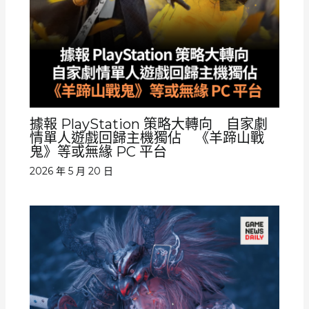
據報 PlayStation 策略大轉向 自家劇
情單人遊戲回歸主機獨佔 《羊蹄山戰
鬼》等或無緣 PC 平台
2026 年 5 月 20 日