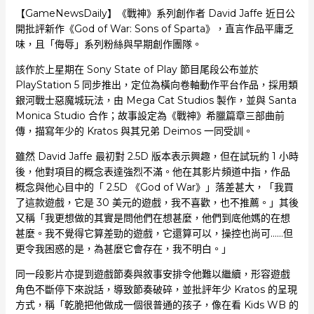
【GameNewsDaily】《戰神》系列創作者 David Jaffe 近日公
開批評新作《God of War: Sons of Sparta》，直言作品平庸乏
味，且「侮辱」系列粉絲與早期創作團隊。
該作於上星期在 Sony State of Play 節目尾段公布並於
PlayStation 5 同步推出，定位為橫向卷軸動作平台作品，採用類
銀河戰士惡魔城玩法，由 Mega Cat Studios 製作，並與 Santa
Monica Studio 合作；故事設定為《戰神》希臘篇章三部曲前
傳，描寫年少的 Kratos 與其兄弟 Deimos 一同受訓。
雖然 David Jaffe 最初對 2.5D 版本表示興趣，但在試玩約 1 小時
後，他對項目的概念表達強烈不滿。他在其影片頻道中指，作品
概念與他心目中的「 2.5D 《God of War》」落差甚大，「我買
了這款遊戲，它是 30 美元的遊戲，我不喜歡，也不推薦。」其後
又稱「我更想做的其實是問他們在想甚麼，他們到底他媽的在想
甚麼。我不覺得它算差勁的遊戲，它還算可以，操控也尚可……但
更令我困惑的是，為甚麼它會存在，我不明白。」
同一段影片亦提到遊戲節奏與敘事安排令他難以繼續，形容遊戲
角色不斷停下來說話，導致節奏破碎，並批評年少 Kratos 的呈現
方式，稱「乾脆把他做成一個很普通的孩子，像在看 Kids WB 的