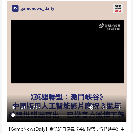
【GameNewsDaily】騰訊近日慶祝《英雄聯盟：激鬥峽谷》中