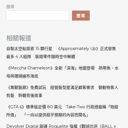
搜尋
搜尋
相關報道
自製太空船探索 15 顆行星 《Approximately Up》正式發售
最多 4 人組隊 裝錯零件隨時空中解體
《Meccha Chameleon》全新「深海」地圖登場 熱帶魚、水
母與珊瑚遍布海底
《異獸髮廊》免費試玩 經營髮型屋滿足顧客需求 替動物客人
剪髮 聆聽背後故事
《GTA 6》標準版定價 80 美元 Take-Two 行政總裁稱「物超
所值」 「一向以提供超乎預期的內容而聞名」
Devolver Digital 敲磚 Roguelite 強檔《戰球坑洞（BALL x