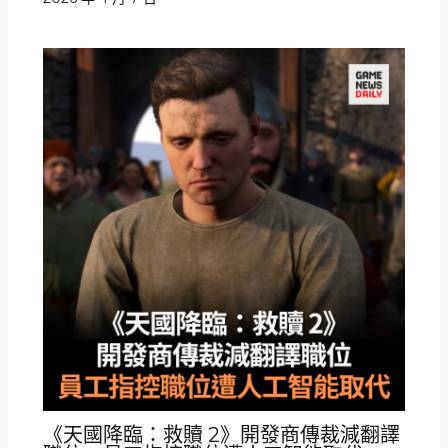
《天國降臨：救贖 2》開發商傳裁減翻譯