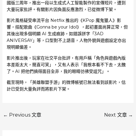
國版三周年，推出一段以生成式人工智能製作的宣傳短片，遭到
大量玩家批評。有關影片因負面反應激烈，已從微博下架。
影片風格疑受串流平台 Netflix 推出的《KPop 魔鬼獵人》影
響，搭配歌曲《Gonna be your Idol》，起初畫面尚算正常，但
其後出現多個明顯 AI 生成痕跡，如錯誤拼字「3AD
ANIVERSAY」等，口型對不上語音，人物外貌與遊戲設定亦出
現明顯偏差。
影片推出後，玩家在社交平台批評，有用戶稱「角色與遊戲內版
本差距太大，簡直可笑」，又有人表示「我根本看不下去，太醜
了。AI 把他們搞得面目全非，我的眼睛彷彿受詛咒」。
截至現時，「英雄聯盟手游」的微博帳號已無法看到該影片，估
計已受到大量負評而將影片下架。
←
Previous 文章
Next 文章
→