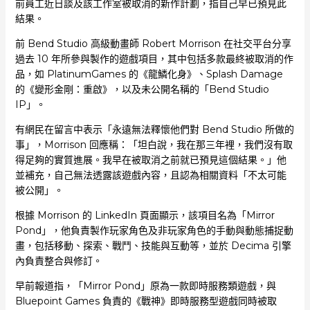
前員工近日談及該工作室被取消的新作計劃，指自己早已預見此
結果。
前 Bend Studio 高級動畫師 Robert Morrison 在社交平台分享
過去 10 年所參與製作的遊戲項目，其中包括多款最終被取消的作
品，如 PlatinumGames 的《龍鱗化身》、Splash Damage
的《變形金剛：重啟》，以及未公開名稱的「Bend Studio
IP」。
有網民在留言中表示「永遠無法釋懷他們對 Bend Studio 所做的
事」，Morrison 回應稱：「坦白說，我在那三年裡，我們沒有取
得足夠的實質進展。我早在被取消之前就已預見這個結果。」他
並補充，自己無法透露該遊戲內容，且認為相關資料「不太可能
被公開」。
根據 Morrison 的 LinkedIn 頁面顯示，該項目名為「Mirror
Pond」，他負責製作玩家角色及非玩家角色的手動與動態捕捉動
畫，包括移動、探索、戰鬥、技能與互動等，並於 Decima 引擎
內負責整合與修訂。
早前報道指，「Mirror Pond」原為一款即時服務類遊戲，與
Bluepoint Games 負責的《戰神》即時服務型遊戲同時被取