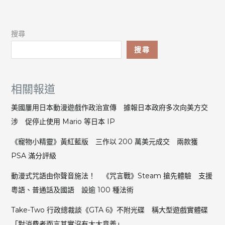
搜尋
搜尋
相關報道
美國屢用日本動漫遊戲作政治宣傳 據報日本政府多次向美方交
涉 促停止使用 Mario 等日本 IP
《寵物小精靈》黃紅藍版 三作以 200 萬美元成交 兩款獲
PSA 滿分評級
動漫式咒語由你聲音施法！ 《咒言戰》Steam 搶先體驗 支援
粵語、普通話及國語 設逾 100 種法術
Take-Two 行政總裁談《GTA 6》不附光碟 稱大型遊戲實體碟
「對消費者而言其實沒有太大意義」