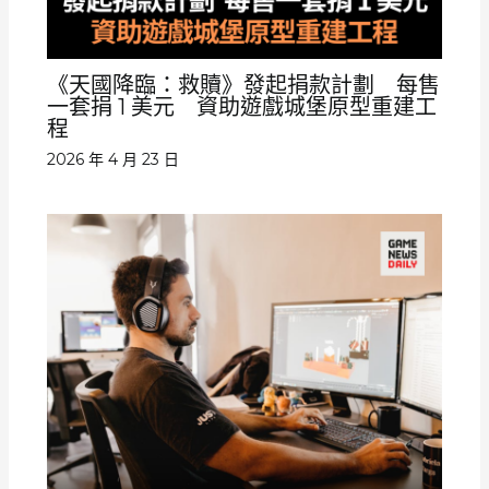
《天國降臨：救贖》發起捐款計劃 每售
一套捐 1 美元 資助遊戲城堡原型重建工
程
2026 年 4 月 23 日