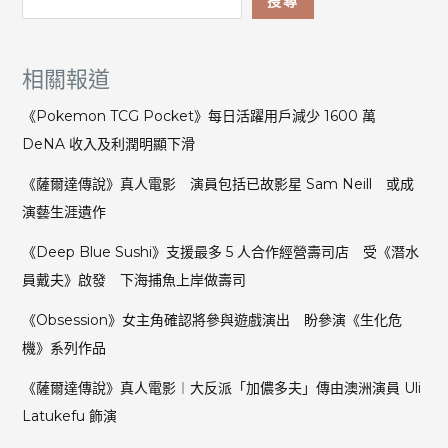
搜尋
相關報道
《Pokemon TCG Pocket》每日活躍用戶減少 1600 萬
DeNA 收入及利潤明顯下滑
《薩爾達傳說》真人電影 演員包括已故影星 Sam Neill 或成
演藝生涯遺作
《Deep Blue Sushi》支援最多 5 人合作經營壽司店 受《潛水
員戴夫》啟發 下海捕魚上岸做壽司
《Obsession》女主角確認將參與遊戲演出 盼參演《生化危
機》系列作品
《薩爾達傳說》真人電影︱大反派「加儂多夫」傳由澳洲演員 Uli
Latukefu 飾演