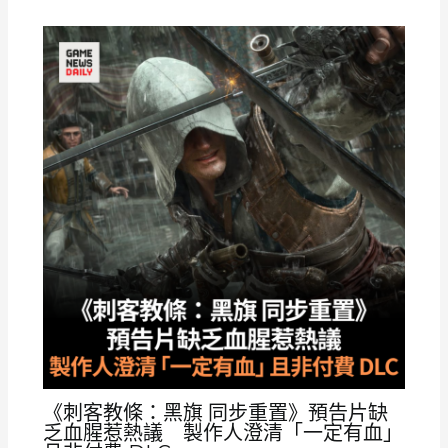
《刺客教條：黑旗 同步重置》預告片缺
乏血腥惹熱議 製作人澄清「一定有血」