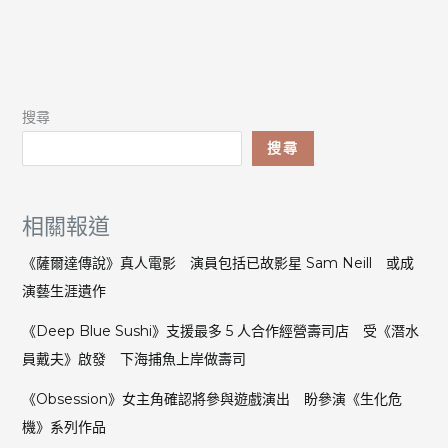
搜尋
搜尋
相關報道
《薩爾達傳說》真人電影 演員包括已故影星 Sam Neill 或成
演藝生涯遺作
《Deep Blue Sushi》支援最多 5 人合作經營壽司店 受《潛水
員戴夫》啟發 下海捕魚上岸做壽司
《Obsession》女主角確認將參與遊戲演出 盼參演《生化危
機》系列作品