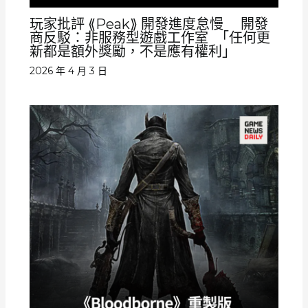
玩家批評 ⟪Peak⟫ 開發進度怠慢 開發
商反駁：非服務型遊戲工作室 ｢任何更
新都是額外獎勵，不是應有權利｣
2026 年 4 月 3 日