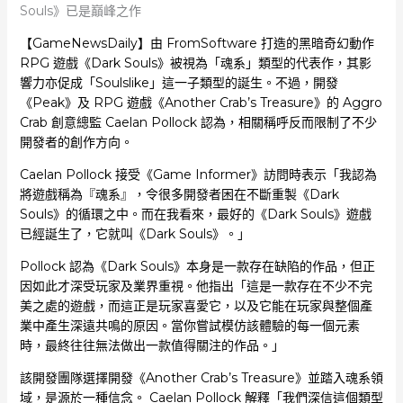
Souls》已是巔峰之作
【GameNewsDaily】由 FromSoftware 打造的黑暗奇幻動作
RPG 遊戲《Dark Souls》被視為「魂系」類型的代表作，其影
響力亦促成「Soulslike」這一子類型的誕生。不過，開發
《Peak》及 RPG 遊戲《Another Crab’s Treasure》的 Aggro
Crab 創意總監 Caelan Pollock 認為，相關稱呼反而限制了不少
開發者的創作方向。
Caelan Pollock 接受《Game Informer》訪問時表示「我認為
將遊戲稱為『魂系』，令很多開發者困在不斷重製《Dark
Souls》的循環之中。而在我看來，最好的《Dark Souls》遊戲
已經誕生了，它就叫《Dark Souls》。」
Pollock 認為《Dark Souls》本身是一款存在缺陷的作品，但正
因如此才深受玩家及業界重視。他指出「這是一款存在不少不完
美之處的遊戲，而這正是玩家喜愛它，以及它能在玩家與整個產
業中產生深遠共鳴的原因。當你嘗試模仿該體驗的每一個元素
時，最終往往無法做出一款值得關注的作品。」
該開發團隊選擇開發《Another Crab’s Treasure》並踏入魂系領
域，是源於一種信念。 Caelan Pollock 解釋「我們深信這個類型