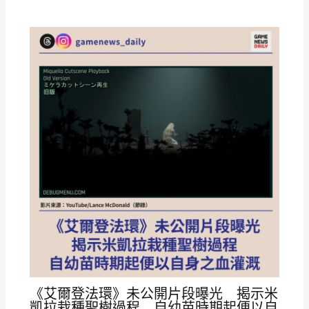
《艾爾登法環》未公開片段曝光 揭示米
凱拉栽種聖樹過程 自幼苗時期起便以自