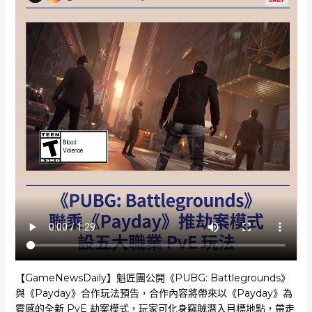
【GameNewsDaily】魁匠團公開《PUBG: Battlegrounds》
與《Payday》合作玩法預告，合作內容將帶來以《Payday》為
靈感的全新 PvE 劫案模式，玩家可化身竊賊潛入目標地點，帶走