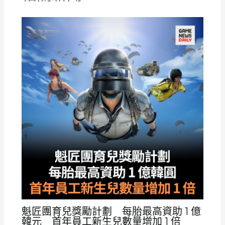
魁匠團育兒獎勵計劃 每胎最高資助 1 億
韓元 首年員工新生兒數量增加 1 倍