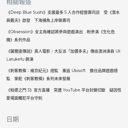
相關報道
《Deep Blue Sushi》支援最多 5 人合作經營壽司店 受《潛水
員戴夫》啟發 下海捕魚上岸做壽司
《Obsession》女主角確認將參與遊戲演出 盼參演《生化危
機》系列作品
《薩爾達傳說》真人電影︱大反派「加儂多夫」傳由澳洲演員 Uli
Latukefu 飾演
《刺客教條：維京紀元》總監 重返 Ubisoft 擔任品牌遊戲總
監 掌舵《刺客教條》系列未來發展
《柏德之門 3》官方直播 突遭 YouTube 平台封鎖切斷 疑因性
愛場面觸犯平台守則
日期