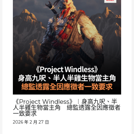
《Project Windless》︱身高九呎、半
人半雞生物當主角 總監透露全因應徵者
一致要求
2026 年 2 月 27 日