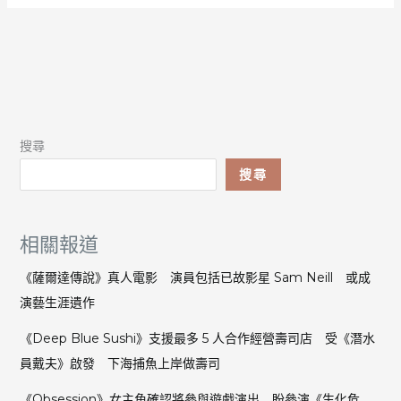
搜尋
搜尋
相關報道
《薩爾達傳說》真人電影 演員包括已故影星 Sam Neill 或成
演藝生涯遺作
《Deep Blue Sushi》支援最多 5 人合作經營壽司店 受《潛水
員戴夫》啟發 下海捕魚上岸做壽司
《Obsession》女主角確認將參與遊戲演出 盼參演《生化危