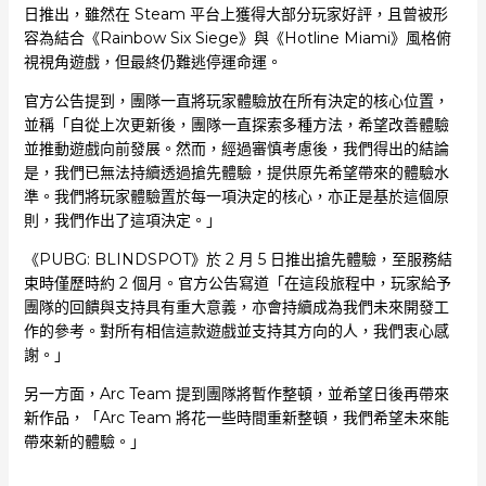
日推出，雖然在 Steam 平台上獲得大部分玩家好評，且曾被形
容為結合《Rainbow Six Siege》與《Hotline Miami》風格俯
視視角遊戲，但最終仍難逃停運命運。
官方公告提到，團隊一直將玩家體驗放在所有決定的核心位置，
並稱「自從上次更新後，團隊一直探索多種方法，希望改善體驗
並推動遊戲向前發展。然而，經過審慎考慮後，我們得出的結論
是，我們已無法持續透過搶先體驗，提供原先希望帶來的體驗水
準。我們將玩家體驗置於每一項決定的核心，亦正是基於這個原
則，我們作出了這項決定。」
《PUBG: BLINDSPOT》於 2 月 5 日推出搶先體驗，至服務結
束時僅歷時約 2 個月。官方公告寫道「在這段旅程中，玩家給予
團隊的回饋與支持具有重大意義，亦會持續成為我們未來開發工
作的參考。對所有相信這款遊戲並支持其方向的人，我們衷心感
謝。」
另一方面，Arc Team 提到團隊將暫作整頓，並希望日後再帶來
新作品，「Arc Team 將花一些時間重新整頓，我們希望未來能
帶來新的體驗。」