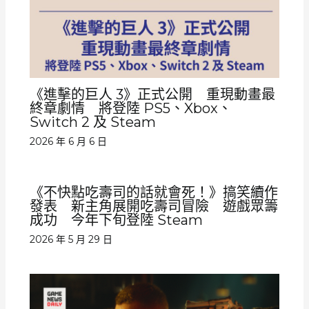
《進擊的巨人 3》正式公開 重現動畫最
終章劇情 將登陸 PS5、Xbox、
Switch 2 及 Steam
2026 年 6 月 6 日
《不快點吃壽司的話就會死！》搞笑續作
發表 新主角展開吃壽司冒險 遊戲眾籌
成功 今年下旬登陸 Steam
2026 年 5 月 29 日