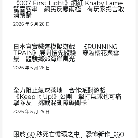
《007 First Light》網紅 Khaby Lame
驚喜客串 網民反應兩極 有玩家揚言取
消預購
2026 年 5 月 26 日
日本寫實鐵道模擬遊戲 《RUNNING
TRAIN》展開搶先體驗 穿越櫻花與雪
景 體驗鄉郊海岸風光
2026 年 5 月 26 日
全力阻止氣球落地 合作派對遊戲
《Keep It Up!》公開 擊打氣球也可痛
擊隊友 挑戰混亂障礙關卡
2026 年 5 月 25 日
困於 60 秒死亡循環之中 恐怖新作《60