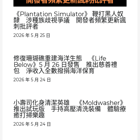
《Plantation Simulator》 鞭打黑人奴
隸 涉種族歧視爭議 開發者頻繁更新諷
刺批評者
2026 年 5 月 25 日
修復珊瑚礁重建海洋生態 《Life
Below》5 月 26 日發售 推出慈善禮
包 淨收入全數撥捐海洋保育
2026 年 5 月 24 日
小壽司化身清潔英雄 《Moldwasher》
推出試玩版 手持高壓清洗裝備 體驗療
癒打掃樂趣
2026 年 5 月 24 日