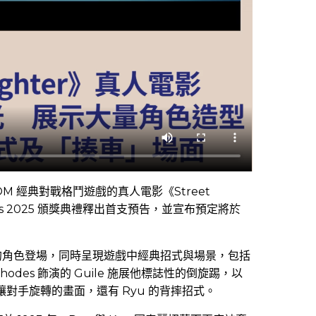
PCOM 經典對戰格鬥遊戲的真人電影《Street
wards 2025 頒獎典禮釋出首支預告，並宣布預定將於
的角色登場，同時呈現遊戲中經典招式與場景，包括
odes 飾演的 Guile 施展他標誌性的倒旋踢，以
angief 讓對手旋轉的畫面，還有 Ryu 的背摔招式。