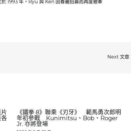
定於 1993 年，Ryu 與 Ken 因春麗招募而再度被牽
Next 文章
堡片
《鐵拳 8》聯乘《刃牙》 範馬勇次郎明
堡各
年初參戰 Kunimitsu、Bob、Roger
Jr. 亦將登場