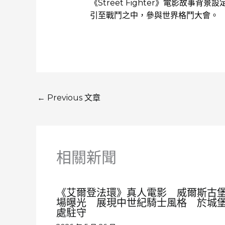
《Street Fighter》電影故事背景設
引至戰鬥之中，參與世界格鬥大會。
←
Previous 文章
相關新聞
《艾爾登法環》真人電影 威爾斯古
場曝光 展現中世紀騎士風格 於城
處駐守