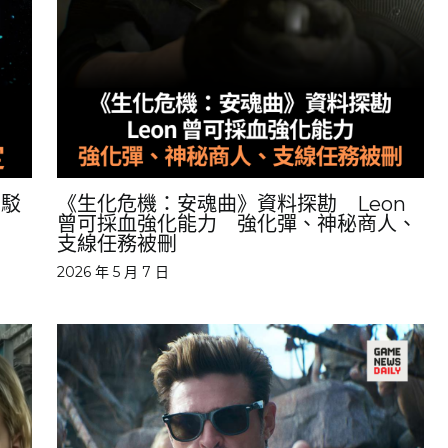
反駁
《生化危機：安魂曲》資料探勘 Leon
曾可採血強化能力 強化彈、神秘商人、
支線任務被刪
2026 年 5 月 7 日