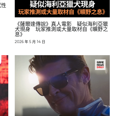
藝
感性
《薩爾達傳說》真人電影 疑似海利亞獵
犬現身 玩家推測或大量取材自《曠野之
息》
2026 年 5 月 14 日