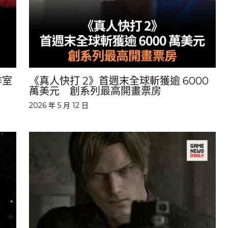
作室
《真人快打 2》首週末全球斬獲逾 6000
萬美元 創系列最高開畫票房
2026 年 5 月 12 日