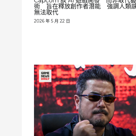
Capcom 談 AI 遊戲開發 而非取代
術 旨在釋放創作者潛能 強調人類
無法取代
2026 年 5 月 22 日