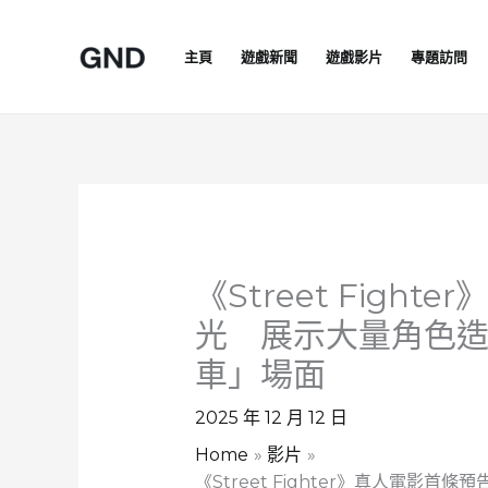
Skip
to
主頁
遊戲新聞
遊戲影片
專題訪問
content
《Street Figh
光 展示大量角色
車」場面
2025 年 12 月 12 日
Home
影片
《Street Fighter》真人電