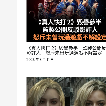
《真人快打 2》毀譽參半 監製公開
影評人 怒斥未曾玩過遊戲不解設定
2026 年 5 月 11 日