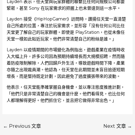
Layden 表示，任天堂與玩家群體的聯繫比任何同規模公司都要
緊密，甚至 Sony 在玩家需求的把握上也未曾達到這一水平。
Layden 接受《HipHopGamer》訪問時，讚揚任天堂一直清楚
自己所處的位置，專注於玩家需求，並形容「沒有任何公司比任
天堂更了解自己的玩家群體。即使是 PlayStation，也從未像任
天堂一樣如此貼近玩家。他們非常清楚自己的粉絲是誰。」
Layden 以疫情期間的市場變化為例指出，遊戲產業在疫情時收
入大幅上升，許多公司因為預期持續增長而大規模招聘，然而隨
着防疫限制解除，人們回歸戶外生活，導致遊戲時間下降，產業
亦隨之出現裁員潮。他認為，任天堂在此期間並未盲目追逐短期
增長，而是堅持既定計劃，因此避免了過度擴張帶來的波動。
他表示，任天堂能準確掌握自身機會，並以專注態度推進計劃，
「他們只是非常清楚自己的機會是什麼。他們看得見，也比任何
人都理解得更好。他們抓住它，並且把它做得非常出色。」
←
Previous 文章
Next 文章
→