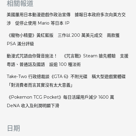
相關報道
美國屢用日本動漫遊戲作政治宣傳 據報日本政府多次向美方交
涉 促停止使用 Mario 等日本 IP
《寵物小精靈》黃紅藍版 三作以 200 萬美元成交 兩款獲
PSA 滿分評級
動漫式咒語由你聲音施法！ 《咒言戰》Steam 搶先體驗 支援
粵語、普通話及國語 設逾 100 種法術
Take-Two 行政總裁談《GTA 6》不附光碟 稱大型遊戲實體碟
「對消費者而言其實沒有太大意義」
《Pokemon TCG Pocket》每日活躍用戶減少 1600 萬
DeNA 收入及利潤明顯下滑
日期