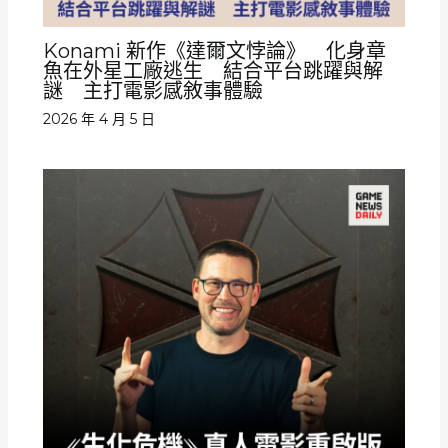
Konami 新作《達爾文悖論》 化身章
魚在外星工廠逃生 結合平台跳躍與解
謎 主打電影感敘事體驗
2026 年 4 月 5 日