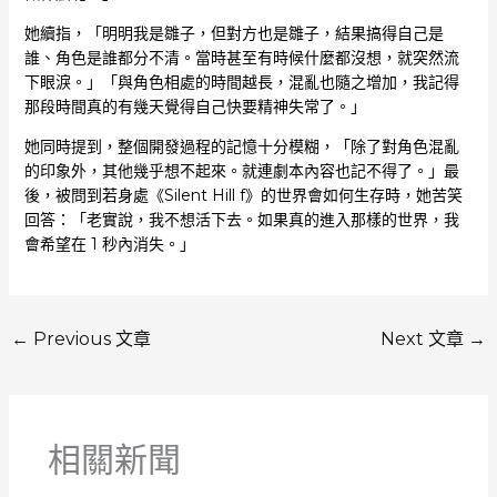
她續指，「明明我是雛子，但對方也是雛子，結果搞得自己是
誰、角色是誰都分不清。當時甚至有時候什麼都沒想，就突然流
下眼淚。」「與角色相處的時間越長，混亂也隨之增加，我記得
那段時間真的有幾天覺得自己快要精神失常了。」
她同時提到，整個開發過程的記憶十分模糊，「除了對角色混亂
的印象外，其他幾乎想不起來。就連劇本內容也記不得了。」最
後，被問到若身處《Silent Hill f》的世界會如何生存時，她苦笑
回答：「老實說，我不想活下去。如果真的進入那樣的世界，我
會希望在 1 秒內消失。」
←
Previous 文章
Next 文章
→
相關新聞