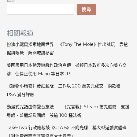
搜尋
相關報道
扮演小鼴鼠探索地面世界 《Tony The Mole》推出試玩 靠挖
掘與嗅覺 解開城鎮秘密
美國屢用日本動漫遊戲作政治宣傳 據報日本政府多次向美方交
涉 促停止使用 Mario 等日本 IP
《寵物小精靈》黃紅藍版 三作以 200 萬美元成交 兩款獲
PSA 滿分評級
動漫式咒語由你聲音施法！ 《咒言戰》Steam 搶先體驗 支援
粵語、普通話及國語 設逾 100 種法術
Take-Two 行政總裁談《GTA 6》不附光碟 稱大型遊戲實體碟
「對消費者而言其實沒有太大意義」