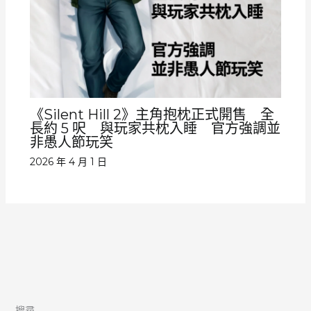
《Silent Hill 2》主角抱枕正式開售 全
長約 5 呎 與玩家共枕入睡 官方強調並
非愚人節玩笑
2026 年 4 月 1 日
搜尋