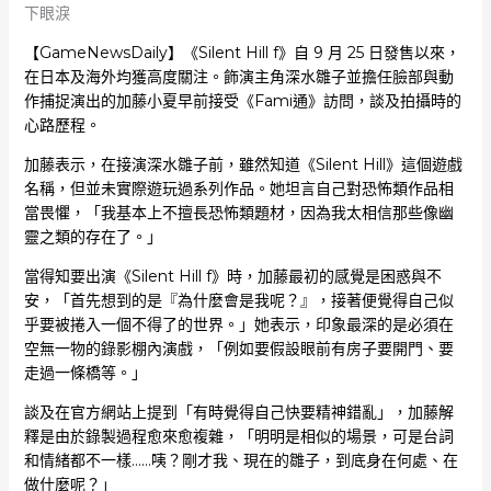
下眼淚
【GameNewsDaily】《Silent Hill f》自 9 月 25 日發售以來，
在日本及海外均獲高度關注。飾演主角深水雛子並擔任臉部與動
作捕捉演出的加藤小夏早前接受《Fami通》訪問，談及拍攝時的
心路歷程。
加藤表示，在接演深水雛子前，雖然知道《Silent Hill》這個遊戲
名稱，但並未實際遊玩過系列作品。她坦言自己對恐怖類作品相
當畏懼，「我基本上不擅長恐怖類題材，因為我太相信那些像幽
靈之類的存在了。」
當得知要出演《Silent Hill f》時，加藤最初的感覺是困惑與不
安，「首先想到的是『為什麼會是我呢？』，接著便覺得自己似
乎要被捲入一個不得了的世界。」她表示，印象最深的是必須在
空無一物的錄影棚內演戲，「例如要假設眼前有房子要開門、要
走過一條橋等。」
談及在官方網站上提到「有時覺得自己快要精神錯亂」，加藤解
釋是由於錄製過程愈來愈複雜，「明明是相似的場景，可是台詞
和情緒都不一樣……咦？剛才我、現在的雛子，到底身在何處、在
做什麼呢？」