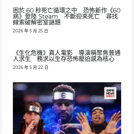
困於 60 秒死亡循環之中 恐怖新作《60
病》登陸 Steam 不斷迎來死亡 尋找
線索破解密室謎題
2026 年 5 月 25 日
《生化危機》真人電影 導演稱聚焦普通
人求生 務求以生存恐怖壓迫感為核心
2026 年 5 月 22 日