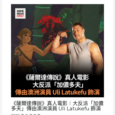
《薩爾達傳說》真人電影︱大反派「加儂
多夫」傳由澳洲演員 Uli Latukefu 飾演