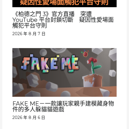
《柏德之門 3》官方直播 突遭
YouTube 平台封鎖切斷 疑因性愛場面
觸犯平台守則
2026 年 8 月 7 日
FAKE ME－一款讓玩家親手建模藏身物
件的多人躲貓貓遊戲
2026 年 8 月 6 日