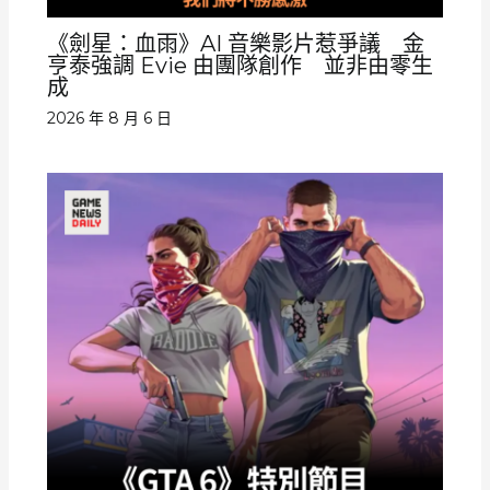
《劍星：血雨》AI 音樂影片惹爭議 金
亨泰強調 Evie 由團隊創作 並非由零生
成
2026 年 8 月 6 日