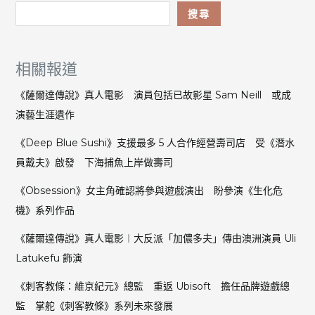
搜尋
相關報道
《薩爾達傳說》真人電影 演員包括已故影星 Sam Neill 或成
演藝生涯遺作
《Deep Blue Sushi》支援最多 5 人合作經營壽司店 受《潛水
員戴夫》啟發 下海捕魚上岸做壽司
《Obsession》女主角確認將參與遊戲演出 盼參演《生化危
機》系列作品
《薩爾達傳說》真人電影︱大反派「加儂多夫」傳由澳洲演員 Uli
Latukefu 飾演
《刺客教條：維京紀元》總監 重返 Ubisoft 擔任品牌遊戲總
監 掌舵《刺客教條》系列未來發展