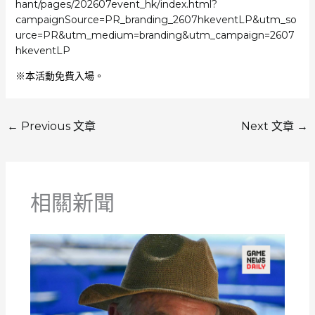
hant/pages/202607event_hk/index.html?
campaignSource=PR_branding_2607hkeventLP&utm_so
urce=PR&utm_medium=branding&utm_campaign=2607
hkeventLP
※本活動免費入場。
←
Previous 文章
Next 文章
→
相關新聞