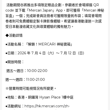
活動期間亦將推出多項限定贈品企劃，參觀者於會場掃描 QR
code 並下載「Mercari Japan」App，即可獲得「Mercari 神秘
盲盒」一個；完成新會員註冊者可獲贈限量帆布袋；填寫會場問
卷者則可免費體驗定製卡牌影像體驗。希望讓香港動漫迷一次感
受日本動漫收藏文化與尋寶體驗的獨有魅力。
◆活動詳情
●活動名稱：「解鎖！MERCARI 神秘寶箱」
●日期：2026 年 7 月 4 日（六）～ 7 月 12 日（日）
●開放時間：
週五～週日：10:00-22:00
週一～週四：11:00-21:00
※營業時間可能視情況有所變更。
●地點：香港・銅鑼灣 Hysan Place 1樓中庭
●活動網址：
https://hk.mercari.com/zh-