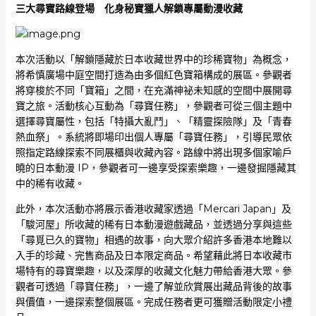
三大尋寶路線登場 化身秘寶獵人解鎖專屬動漫收藏
本次活動以「解鎖隱藏於日本收藏世界中的珍稀寶物」為概念，
將希慎廣場中庭空間打造為由多個紅色寶箱構成的展區。參觀者
將穿梭於不同「寶箱」之間，在充滿神祕未知感的空間中展開尋
寶之旅。活動核心互動為「尋寶任務」，參觀者可從三個主題中
選擇尋寶屬性，包括「特攝大亂鬥」、「精靈探險隊」及「青春
熱血祭」。系統將即場印出個人專屬「尋寶任務」，引導民眾依
照指定路線探索不同展櫃與收藏內容。路線中將出現多個家喻戶
曉的日本動漫 IP，參觀者可一邊享受探索樂趣，一邊發掘隱藏其
中的稀有收藏。
此外，本次活動亦將展示香港收藏家透過「Mercari Japan」及
「駿河屋」所收藏的稀有日本動漫遊戲藏品，並透過分享與這些
「尋覓已久的寶物」相遇的故事，向大眾介紹許多香港本地難以
入手的珍藏、完售商品及日本限定商品。希望藉此將日本收藏市
場特有的尋寶樂趣，以及深厚的收藏文化魅力帶給香港大眾。參
觀者可透過「尋寶任務」，一邊了解並欣賞展出藏品背後的故事
與價值，一邊探索整個展區。完成任務者更可獲贈活動限定小禮