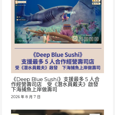
《Deep Blue Sushi》支援最多 5 人合
作經營壽司店 受《潛水員戴夫》啟發
下海捕魚上岸做壽司
2026 年 8 月 7 日