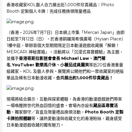
香港收藏家KOL藝人合力展出近1,000件珍貴藏品｜Photo
Booth 定製個人卡牌｜完成任務換領限量禮品
（香港‧2026年7月7日）日本網上市集「Mercari Japan」由即
日起至7月12日（日），於香港銅鑼灣希慎廣場（Hysan Place）
1樓中庭，舉辦首個大型期間限定日本動漫遊戲收藏展「解鎖！
MERCARI 神秘寶箱」。活動將以「沉浸式尋寶體驗」為主題，
並攜手
香港哥斯拉影迷會會長
Michael Law
、澳門著
名
YouTuber
歡樂馬介休、小薯茄成員麗英
等近20位香港重量
級藏家、KOL 及藝人參與。展覽將公開他們和一眾收藏家的絕版
單品及稀有日本動漫收藏，
合共展出約
1,000
件珍貴藏品！
現場將結合展示、互動與探索體驗，為香港的動漫遊戲迷們帶來
一場喚醒跨世代熱血回憶的盛會。會場內亦設有
藏品區尋寶活
動
，獨家御守／盲盒及限量禮品換領活動，
Photo Booth
定製
卡牌拍照體驗
等，讓熱愛動漫與收藏文化的香港粉絲，親身感受
日本動漫遊戲收藏的獨有魅力。