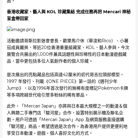
品。
香港收藏家、藝人與
KOL
珍藏集結 完成任務再把
Mercari
神秘
盲盒帶回家
活動邀請哥斯拉影迷會會長、歡樂馬介休（華浚和Rico）、小薯
茄成員麗英、等近20位香港重量級藏家、KOL、藝人參與。今次
展覽合共展出約1,000件兼具話題性與珍稀性的日本動漫遊戲藏
品，當中更包括多位人氣創作者的個人珍藏。
是次展出的亮點藏品包括高達42厘米的初代哥吉拉頭部模型，
1997 年發行、刊載《ONE PIECE》第一話的《週刊少年
Jump》，以及1996年首次發行的無稀有度標記Pokémon卡牌
等多項跨越世代吸引眾多粉絲的稀有單品。
此外，「Mercari Japan」亦將與日本最大規模之一的動漫＆個
人興趣二手專門店「駿河屋」合作，設置特別展示櫃及聯名企
劃。用戶可透過「Mercari Japan」App 及網頁服務直接選購
「駿河屋」商品，希望透過是次合作，為香港用戶提供更便利地
享受日本動漫・遊戲・個人喜好文化的方式。