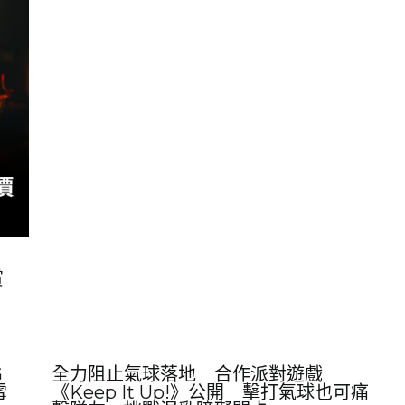
賞
G
全力阻止氣球落地 合作派對遊戲
雪
《Keep It Up!》公開 擊打氣球也可痛