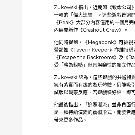
Zukowski 指出，近期如《致命公司
一輪的「偉大連結」。這些遊戲普遍
《Peak》大部分內容僅用約一個月完成
內展開新作《Crashout Crew》。
他同時提到，《Megabonk》可
營類如《Tavern Keeper》亦
《Escape the Backrooms》及《B
受「略為粗糙」但具娛樂性的獨立作
Zukowski 認為，這些遊戲的共
擁有紮實而有趣的遊玩體驗，仍能吸
試版以觀察反應，若遊戲獲好評，即
他最後指出，「追隨潮流」並非負面
是一種持續演變的藝術形式，開發者
帶來更多作品。