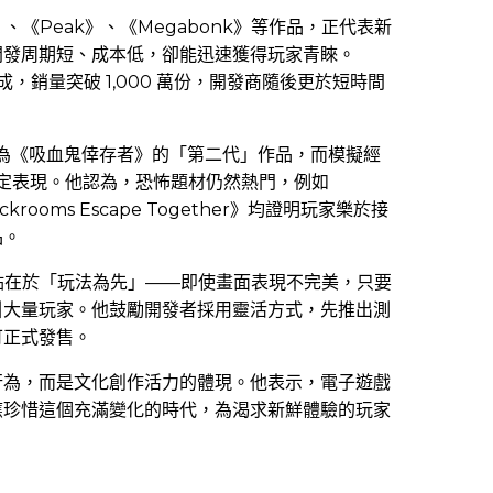
》、《Peak》、《Megabonk》等作品，正代表新
開發周期短、成本低，卻能迅速獲得玩家青睞。
，銷量突破 1,000 萬份，開發商隨後更於短時間
被視為《吸血鬼倖存者》的「第二代」作品，而模擬經
維持穩定表現。他認為，恐怖題材仍然熱門，例如
ackrooms Escape Together》均證明玩家樂於接
品。
通特點在於「玩法為先」——即使畫面表現不完美，只要
引大量玩家。他鼓勵開發者採用靈活方式，先推出測
可正式發售。
行為，而是文化創作活力的體現。他表示，電子遊戲
應珍惜這個充滿變化的時代，為渴求新鮮體驗的玩家