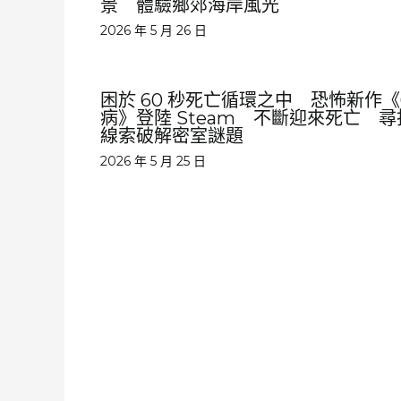
景 體驗鄉郊海岸風光
2026 年 5 月 26 日
困於 60 秒死亡循環之中 恐怖新作《
病》登陸 Steam 不斷迎來死亡 尋
線索破解密室謎題
2026 年 5 月 25 日