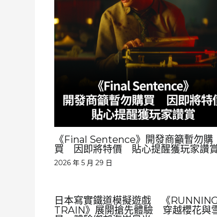
《Final Sentence》開發商籲暫勿購
買 因即將特價 貼心提醒獲玩家讚
2026 年 5 月 29 日
日本寫實鐵道模擬遊戲 《RUNNIN
TRAIN》展開搶先體驗 穿越櫻花與