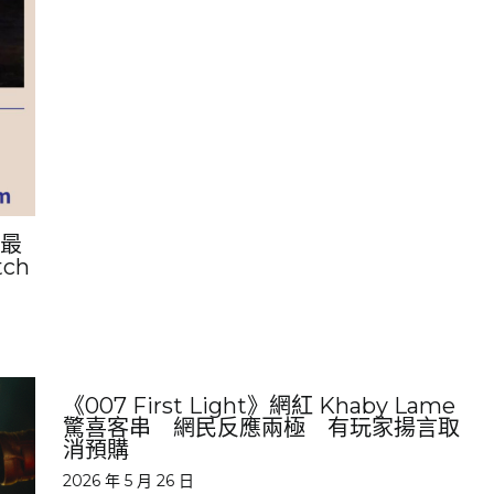
畫最
ch
《007 First Light》網紅 Khaby Lame
驚喜客串 網民反應兩極 有玩家揚言取
消預購
2026 年 5 月 26 日