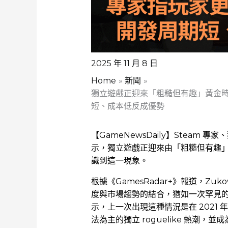
2025 年 11 月 8 日
Home
新聞
獨立遊戲正迎來「粗糙但有趣」黃金
短、成本低反成優勢
【GameNewsDaily】Steam 專家
示，獨立遊戲正迎來由「粗糙但有趣
識到這一現象。
根據《GamesRadar+》報道，Zu
度與市場趨勢的結合，猶如一次罕見的「偉大
示，上一次出現這種情況是在 2021
法為主的獨立 roguelike 熱潮，