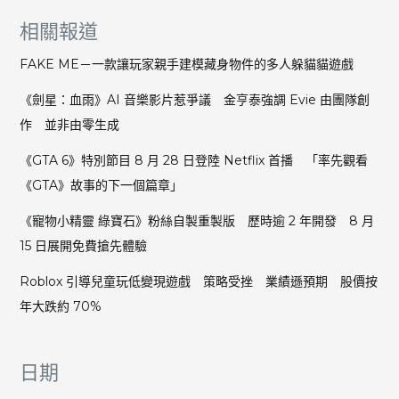
相關報道
FAKE ME－一款讓玩家親手建模藏身物件的多人躲貓貓遊戲
《劍星：血雨》AI 音樂影片惹爭議 金亨泰強調 Evie 由團隊創
作 並非由零生成
《GTA 6》特別節目 8 月 28 日登陸 Netflix 首播 「率先觀看
《GTA》故事的下一個篇章」
《寵物小精靈 綠寶石》粉絲自製重製版 歷時逾 2 年開發 8 月
15 日展開免費搶先體驗
Roblox 引導兒童玩低變現遊戲 策略受挫 業績遜預期 股價按
年大跌約 70%
日期