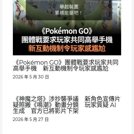
《Pokémon GO》團體戰要求玩家共同
高舉手機 新互動機制令玩家感尷尬
2026 年 5 月 30 日
《神魔之塔》涉抄襲爭議 新角色宣傳片
疑照搬《鳴潮》動畫分鏡 玩家質疑 AI
生成 官方已將影片下架
2026 年 5 月 27 日