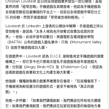
Christian Lövstedt 近日向全球遊戲業界發出一封公開信，直指
業界同儕「經常忽略」手機遊戲及其開發者。他認為手機遊戲為
全球最受歡迎且最賺錢的平台之一，目前佔全球遊戲市場百分之
55 的份額，然而手提遊戲卻「常常被忽視和輕視」。
Lövstedt 於 LinkedIn 上發表的公開信中解釋，手提遊戲之所以
受到輕視，是因為「太多人視為充斥掠奪式收費及低質的世
界」。他指，此信件發布前數日，英國電影及電視藝術學院
（BAFTA）公布的遊戲入圍名單中，只有《Monument Valley
3》這款手機遊戲成功入圍。
在遊戲界中，Lövstedt 認為 D.I.C.E. 是較能肯定手機遊戲的頒獎
機構之一，但它至今也只曾兩次提名手提遊戲角逐年度遊戲大
獎，分別是《Angry Birds HD》及《Pokémon Go》，但認為
這兩款遊戲在商業和文化上均產生極大影響。
他強調，種種跡象顯示戲業界確實存在偏見，「在這種偏見下，
手機被視為較低層次的遊戲形式，甚至不被視為『真正的遊
戲』。」
他進一步呼籲：「如果我們讚揚創新，我們應該在所有地方讚揚
它。如果我們重視創意，我們應該在玩家找到創意的每個地方重