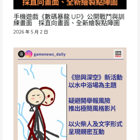
手機遊戲《數碼暴龍 UP》公開戰鬥與訓
練畫面 採直向畫面、全新繪製點陣圖
2026 年 5 月 2 日