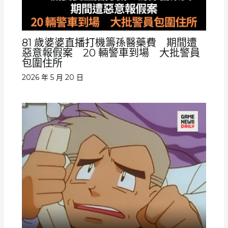
81 歲婆婆直播打機籌孫醫藥費 期間遭
惡意報假案 20 輛警車到場 大批警員
包圍住所
2026 年 5 月 20 日