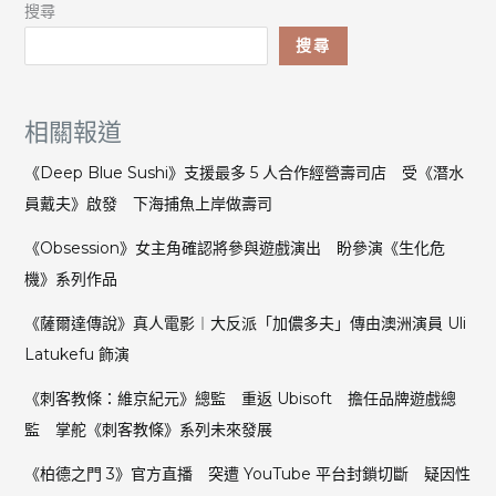
搜尋
搜尋
相關報道
《Deep Blue Sushi》支援最多 5 人合作經營壽司店 受《潛水
員戴夫》啟發 下海捕魚上岸做壽司
《Obsession》女主角確認將參與遊戲演出 盼參演《生化危
機》系列作品
《薩爾達傳說》真人電影︱大反派「加儂多夫」傳由澳洲演員 Uli
Latukefu 飾演
《刺客教條：維京紀元》總監 重返 Ubisoft 擔任品牌遊戲總
監 掌舵《刺客教條》系列未來發展
《柏德之門 3》官方直播 突遭 YouTube 平台封鎖切斷 疑因性