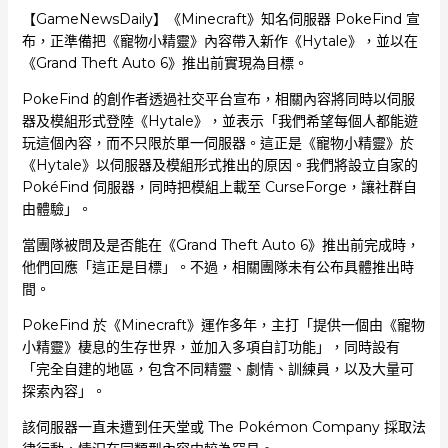
【GameNewsDaily】《Minecraft》知名伺服器 PokeFind 宣
布，正準備把《寵物小精靈》內容帶入新作《Hytale》，並以在
《Grand Theft Auto 6》推出前實現為目標。
PokeFind 的創作者透過社交平台宣布，相關內容將同時以伺服
器及模組形式登陸《Hytale》，並表示「我們希望每個人都能遊
玩這個內容，而不只限於單一伺服器。這正是《寵物小精靈》於
《Hytale》以伺服器及模組形式推出的原因。我們將設立自家的
PokéFind 伺服器，同時把模組上載至 CurseForge，讓社群自
由體驗」。
當團隊被問及是否能在《Grand Theft Auto 6》推出前完成時，
他們回應「這正是目標」。不過，相關團隊未有公布具體推出時
間。
PokeFind 於《Minecraft》運作多年，主打「提供一個由《寵物
小精靈》棲息的生存世界，並加入多項自訂功能」，同時設有
「完全自建的地區，包含不同精靈、劇情、訓練員，以及大量可
探索內容」。
該伺服器一直未遭到任天堂或 The Pokémon Company 採取法