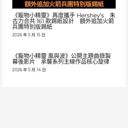
《寵物小精靈》再度攜手 Hershey’s 朱
古力合共 161 款錫紙設計 額外追加火箭
兵團特別版錫紙
2026 年 5 月 15 日
《寵物小精靈 風與波》公開主題曲錄製
幕後影片 承襲系列主線作品核心旋律
2026 年 5 月 14 日