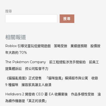
搜尋
搜尋
相關報道
Roblox 引導兒童玩低變現遊戲 策略受挫 業績遜預期 股價按
年大跌約 70%
The Pokémon Company 前工程總監涉洗手間偷拍 前員工
提集體訴訟 控公司監督不力
《貓貓亂搗蛋》正式發售 「貓咪旋風」橫掃超市與公寓 收錄
9 種貓咪 摧毀家具讓主人崩潰
Helldivers 2 開發商 CEO 憂 EA 收購案後 作品多樣性受挫 淪
為續作機器是「真正的浪費」