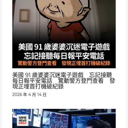
美國 91 歲婆婆沉迷電子遊戲 忘記接聽
每日報平安電話 驚動警方登門查看 發
現正埋首打機破紀錄
2026 年 4 月 14 日