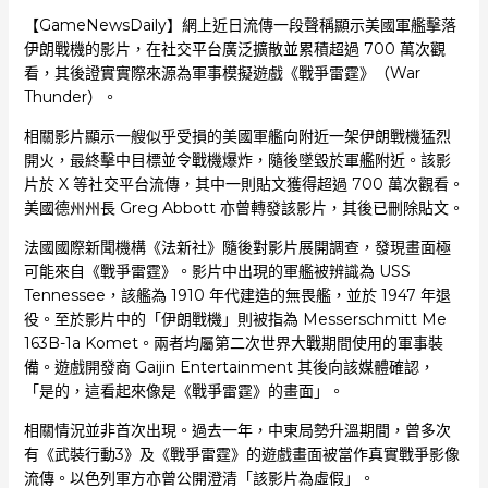
【GameNewsDaily】網上近日流傳一段聲稱顯示美國軍艦擊落
伊朗戰機的影片，在社交平台廣泛擴散並累積超過 700 萬次觀
看，其後證實實際來源為軍事模擬遊戲《戰爭雷霆》（War
Thunder）。
相關影片顯示一艘似乎受損的美國軍艦向附近一架伊朗戰機猛烈
開火，最終擊中目標並令戰機爆炸，隨後墜毀於軍艦附近。該影
片於 X 等社交平台流傳，其中一則貼文獲得超過 700 萬次觀看。
美國德州州長 Greg Abbott 亦曾轉發該影片，其後已刪除貼文。
法國國際新聞機構《法新社》隨後對影片展開調查，發現畫面極
可能來自《戰爭雷霆》。影片中出現的軍艦被辨識為 USS
Tennessee，該艦為 1910 年代建造的無畏艦，並於 1947 年退
役。至於影片中的「伊朗戰機」則被指為 Messerschmitt Me
163B-1a Komet。兩者均屬第二次世界大戰期間使用的軍事裝
備。遊戲開發商 Gaijin Entertainment 其後向該媒體確認，
「是的，這看起來像是《戰爭雷霆》的畫面」。
相關情況並非首次出現。過去一年，中東局勢升溫期間，曾多次
有《武裝行動3》及《戰爭雷霆》的遊戲畫面被當作真實戰爭影像
流傳。以色列軍方亦曾公開澄清「該影片為虛假」。