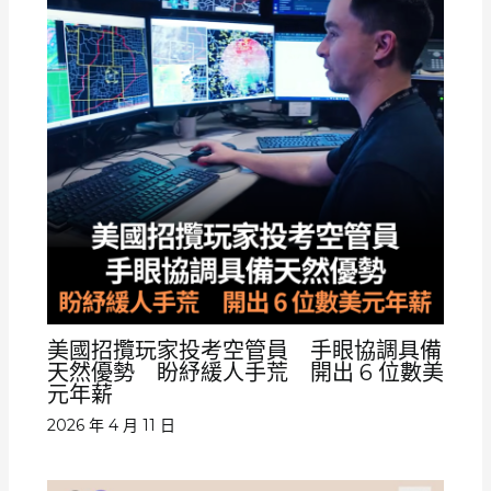
美國招攬玩家投考空管員 手眼協調具備
天然優勢 盼紓緩人手荒 開出 6 位數美
元年薪
2026 年 4 月 11 日