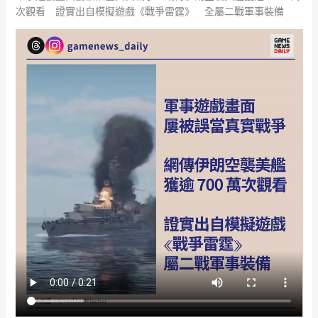
次觀看 證實出自模擬遊戲《戰爭雷霆》 全屬二戰軍事裝備