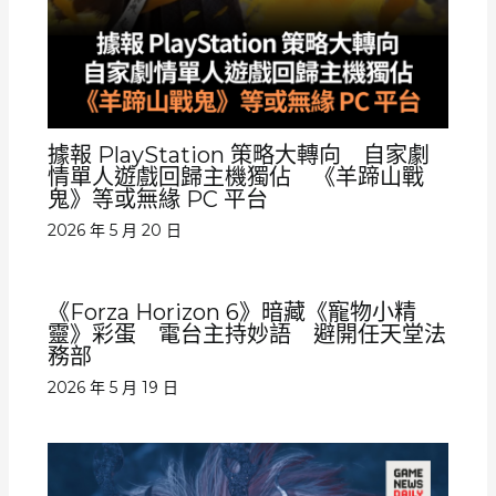
據報 PlayStation 策略大轉向 自家劇
情單人遊戲回歸主機獨佔 《羊蹄山戰
鬼》等或無緣 PC 平台
2026 年 5 月 20 日
《Forza Horizon 6》暗藏《寵物小精
靈》彩蛋 電台主持妙語 避開任天堂法
務部
2026 年 5 月 19 日