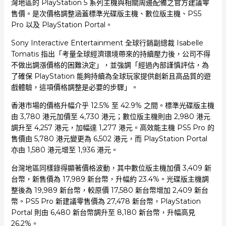
灣地區的 PlayStation 5 系列主機與相關周邊配備之官方建議零
售價。是次價格調整涵蓋標準光碟版主機、數位版主機、PS5
Pro 以及 PlayStation Portal。
Sony Interactive Entertainment 全球行銷副總裁 Isabelle
Tomatis 指出「考量全球經濟環境帶來的持續壓力後，公司不得
不做出調漲價格的困難決定」，並強調「經過內部謹慎評估，為
了確保 PlayStation 能夠持續為全球玩家提供創新且高品質的遊
戲體驗，這項價格調整是必要的步驟」。
香港市場的價格升幅介乎 12.5% 至 42.9% 之間。標準光碟版主機
由 3,780 港元加價至 4,730 港元；數位版主機則由 2,980 港元
調升至 4,257 港元，加幅達 1,277 港元。高效能主機 PS5 Pro 的
售價由 5,780 港元變更為 6,502 港元，而 PlayStation Portal
亦由 1,580 港元增至 1,936 港元。
台灣地區同樣錄得顯著價格波動，其中數位版主機加價 3,409 新
台幣，新售價為 17,989 新台幣，升幅約 23.4%。光碟版主機調
整後為 19,989 新台幣，較原價 17,580 新台幣增加 2,409 新台
幣。PS5 Pro 新建議零售價為 27,478 新台幣，PlayStation
Portal 則由 6,480 新台幣調升至 8,180 新台幣，升幅高見
26.2%。