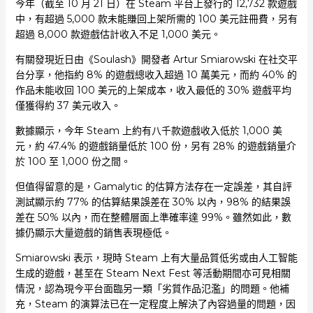
今年（截至 10 月 21 日）在 Steam 平台上發行的 12,732 款遊戲
中，有超過 5,000 款未能賺回上架所需的 100 美元註冊費，另有
超過 8,000 款遊戲估計收入不足 1,000 美元。
有關發現近日由《Soulash》開發者 Artur Smiarowski 在社交平
台分享，他指約 8% 的遊戲總收入超過 10 萬美元，而約 40% 的
作品未能收回 100 美元的上架成本，收入最低的 30% 遊戲平均
僅獲得約 37 美元收入。
數據顯示，今年 Steam 上約有八千款遊戲收入低於 1,000 美
元，約 47.4% 的遊戲銷量低於 100 份，另有 28% 的遊戲銷量介
於 100 至 1,000 份之間。
但值得留意的是，Gamalytic 的估算方法存在一定誤差，其自評
測試顯示約 77% 的估算結果誤差在 30% 以內，98% 的結果誤
差在 50% 以內，而在整體層面上準確率達 99%。雖然如此，數
據仍顯示大量遊戲的銷售表現極低。
Smiarowski 表示，現時 Steam 上有大量品質低劣或由人工智能
生成的遊戲，甚至在 Steam Next Fest 等活動期間亦可見相關
情況，認為現今平台面臨另一類「劣質作品氾濫」的問題。他補
充，Steam 的演算法已在一定程度上解決了內容過量的問題，因