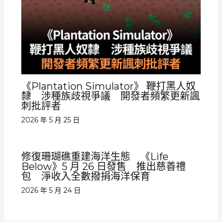
《Plantation Simulator》 鞭打黑人奴
隸 涉種族歧視爭議 開發者頻繁更新諷
刺批評者
2026 年 5 月 25 日
修復珊瑚礁重建海洋生態 《Life
Below》5 月 26 日發售 推出慈善禮
包 淨收入全數撥捐海洋保育
2026 年 5 月 24 日