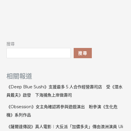
搜尋
搜尋
相關報道
《Deep Blue Sushi》支援最多 5 人合作經營壽司店 受《潛水
員戴夫》啟發 下海捕魚上岸做壽司
《Obsession》女主角確認將參與遊戲演出 盼參演《生化危
機》系列作品
《薩爾達傳說》真人電影︱大反派「加儂多夫」傳由澳洲演員 Uli