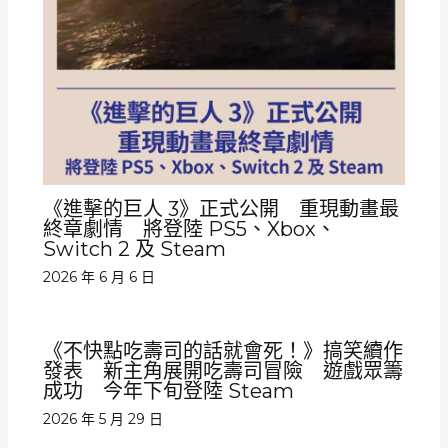
《進擊的巨人 3》正式公開 重現動畫最
終章劇情 將登陸 PS5、Xbox、
Switch 2 及 Steam
2026 年 6 月 6 日
《不快點吃壽司的話就會死！》搞笑續作
發表 新主角展開吃壽司冒險 遊戲眾籌
成功 今年下旬登陸 Steam
2026 年 5 月 29 日