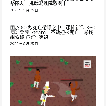
擊隊友 挑戰混亂障礙關卡
2026 年 5 月 25 日
困於 60 秒死亡循環之中 恐怖新作《60
病》登陸 Steam 不斷迎來死亡 尋找
線索破解密室謎題
2026 年 5 月 25 日