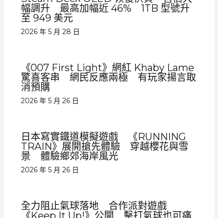
幅調升 最高加幅近 46% 1TB 型號升
至 949 美元
2026 年 5 月 28 日
《007 First Light》網紅 Khaby Lame
驚喜客串 網民反應兩極 有玩家揚言取
消預購
2026 年 5 月 26 日
日本寫實鐵道模擬遊戲 《RUNNING
TRAIN》展開搶先體驗 穿越櫻花與雪
景 體驗鄉郊海岸風光
2026 年 5 月 26 日
全力阻止氣球落地 合作派對遊戲
《Keep It Up!》公開 擊打氣球也可痛