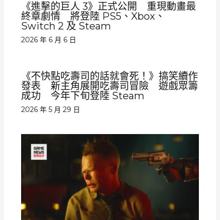
《進擊的巨人 3》正式公開 重現動畫最
終章劇情 將登陸 PS5、Xbox、
Switch 2 及 Steam
2026 年 6 月 6 日
《不快點吃壽司的話就會死！》搞笑續作
發表 新主角展開吃壽司冒險 遊戲眾籌
成功 今年下旬登陸 Steam
2026 年 5 月 29 日