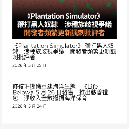
《Plantation Simulator》 鞭打黑人奴
隸 涉種族歧視爭議 開發者頻繁更新諷
刺批評者
2026 年 5 月 25 日
修復珊瑚礁重建海洋生態 《Life
Below》5 月 26 日發售 推出慈善禮
包 淨收入全數撥捐海洋保育
2026 年 5 月 24 日