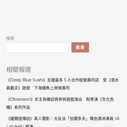
搜尋
搜尋
相關報道
《Deep Blue Sushi》支援最多 5 人合作經營壽司店 受《潛水
員戴夫》啟發 下海捕魚上岸做壽司
《Obsession》女主角確認將參與遊戲演出 盼參演《生化危
機》系列作品
《薩爾達傳說》真人電影︱大反派「加儂多夫」傳由澳洲演員 Uli
Latukefu 飾演