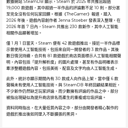
數據網站 SteamDB 顯示，Steam 於 2025 年共推出超過
19,000 款遊戲，其中超過一半作品的評論數不足 10 則，部分甚
至完全沒有任何玩家回饋。根據《TheGamer》報道，踏入
2026 年後，遊戲內容創作者 Jenna Stoeber 發表深入整理，在
2026 年首 7 日內，Steam 共推出 230 款新作，其中人工智能
相關作品顯著增加。
僅 1 月 1 日當天，Steam 便有 42 款遊戲推出，接近一半作品標
示曾使用人工智能技術，包括來自同一開發者的 3 款作品。其後
數日情況持續，合共有 81 款遊戲於商店頁面標示人工智能相關聲
明，內容包括「提升解析度」的圖片處理，甚至有作品明確表示
牽涉整體遊戲內容，包括美術、配音及文字均由人工智能生成。
此外，統計亦顯示期間內有 30 款成人向作品上架，當中僅 6 款
聲稱未有使用人工智能技術。與 SteamDB 年終回顧結果相近，
不少新作仍然缺乏玩家評論，而少數擁有評論的作品之中，部分
被指出現疑似為提升商店排名而產生的重複或垃圾評論。
資料同時指出，在大量低質內容之中，部分由開發者精心製作的
遊戲於推出後如同墜入不斷擴張的黑洞。