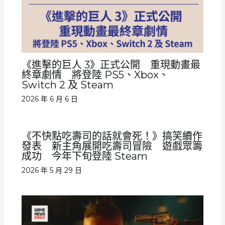
《進擊的巨人 3》正式公開 重現動畫最
終章劇情 將登陸 PS5、Xbox、
Switch 2 及 Steam
2026 年 6 月 6 日
《不快點吃壽司的話就會死！》搞笑續作
發表 新主角展開吃壽司冒險 遊戲眾籌
成功 今年下旬登陸 Steam
2026 年 5 月 29 日