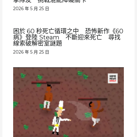
擊隊友 挑戰混亂障礙關卡
2026 年 5 月 25 日
困於 60 秒死亡循環之中 恐怖新作《60
病》登陸 Steam 不斷迎來死亡 尋找
線索破解密室謎題
2026 年 5 月 25 日