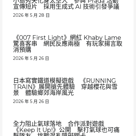
小島秀夫化身太空人 參與 Prada 活動
宣傳短片 採用生成式 AI 技術引發爭議
2026 年 5 月 28 日
《007 First Light》網紅 Khaby Lame
驚喜客串 網民反應兩極 有玩家揚言取
消預購
2026 年 5 月 26 日
日本寫實鐵道模擬遊戲 《RUNNING
TRAIN》展開搶先體驗 穿越櫻花與雪
景 體驗鄉郊海岸風光
2026 年 5 月 26 日
全力阻止氣球落地 合作派對遊戲
《Keep It Up!》公開 擊打氣球也可痛