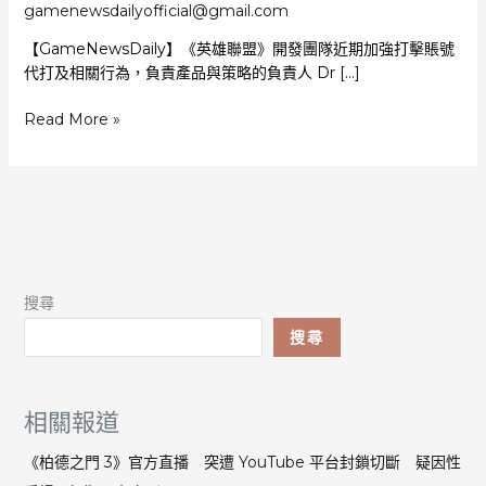
gamenewsdailyofficial@gmail.com
【GameNewsDaily】《英雄聯盟》開發團隊近期加強打擊賬號
代打及相關行為，負責產品與策略的負責人 Dr […]
《英
Read More »
雄
聯
盟》
打
擊
代
打
搜尋
玩
家
搜尋
稱
影
響
相關報道
生
計
《柏德之門 3》官方直播 突遭 YouTube 平台封鎖切斷 疑因性
獲