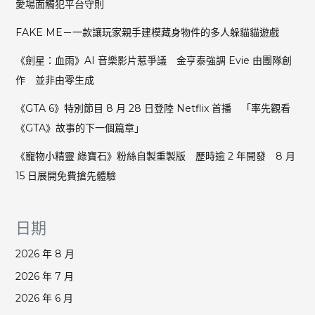
愛場面觸犯平台守則
回
覆
FAKE ME－一款讓玩家親手建模藏身物件的多人躲貓貓遊戲
連
結
《劍星：血雨》AI 音樂影片惹爭議 金亨泰強調 Evie 由團隊創
至
作 並非由零生成
麥
當
《GTA 6》特別節目 8 月 28 日登陸 Netflix 首播 「率先觀看
勞
《GTA》故事的下一個篇章」
招
聘
《寵物小精靈 綠寶石》粉絲自製重製版 歷時逾 2 年開發 8 月
網
15 日展開免費搶先體驗
日期
2026 年 8 月
2026 年 7 月
2026 年 6 月