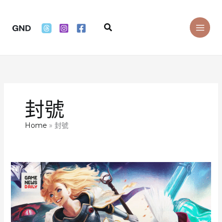
Skip
to
Search
content
封號
Home
封號