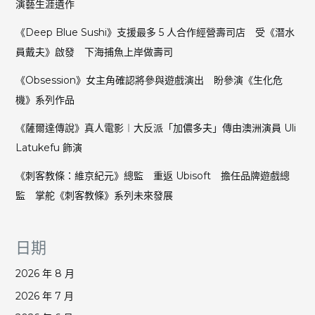
演藝生涯遺作
化
敏
《Deep Blue Sushi》支援最多 5 人合作經營壽司店 受《潛水
捷
員戴夫》啟發 下海捕魚上岸做壽司
度
與
《Obsession》女主角確認將參與遊戲演出 盼參演《生化危
波
機》系列作品
導
運
《薩爾達傳說》真人電影︱大反派「加儂多夫」傳由澳洲演員 Uli
用
Latukefu 飾演
《刺客教條：維京紀元》總監 重返 Ubisoft 擔任品牌遊戲總
監 掌舵《刺客教條》系列未來發展
日期
2026 年 8 月
2026 年 7 月