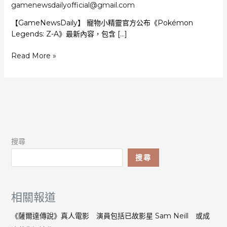
gamenewsdailyofficial@gmail.com
【GameNewsDaily】 寵物小精靈官方公布《Pokémon
Legends: Z-A》最新內容，包含 […]
《Pokémon
Read More »
Legends:
Z-
A》
公
布
「超
級
搜尋
路
卡
搜尋
利
奧
Z」
相關報道
型
態
《薩爾達傳說》真人電影 演員包括已故影星 Sam Neill 或成
強