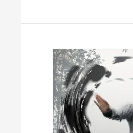
指
女
性
玩
家
市
場
潛
力
巨
大
業
界
忽
視
近
一
億