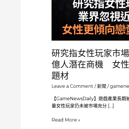
研究指女性玩家市
億人潛在商機 女
題材
Leave a Comment
/
新聞
/
gamenew
【GameNewsDaily】遊戲產
量女性玩家仍未被市場充分 […]
研
Read More »
究