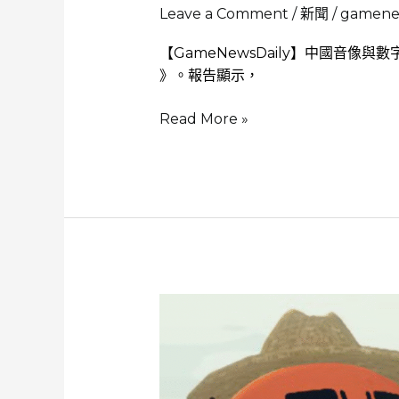
Leave a Comment
/
新聞
/
gamenew
材
【GameNewsDaily】中國音像與
》。報告顯示，
2025
Read More »
年
中
國
遊
戲
產
業
報
告
銷
售
收