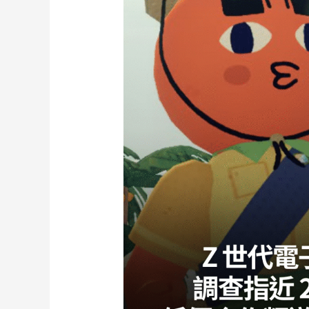
入
突
破
3500
億
人
民
幣
主
機
遊
戲
表
現
強
勁
增
長