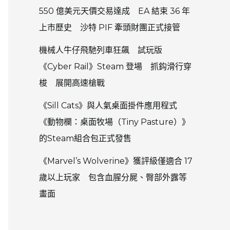
550 億美元天價交易達成 EA 結束 36 年
上市歷史 沙特 PIF 牽頭財團正式接管
機械人牛仔飛馳列車狂飆 試玩版
《Cyber Rail》Steam 登場 抓鈎滑行穿
梭 展開高速槍戰
《Sill Cats》與人氣桌面掛件應用程式
《動物欄：桌面牧場（Tiny Pasture）》
的Steam組合包正式發售
《Marvel’s Wolverine》獲評級僅適合 17
歲以上玩家 包含血腥分屍、臀部外露等
畫面