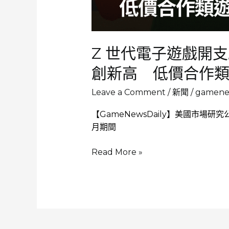
逾
八
成
Z 世代電子遊戲開支
創新高 低價合作
Leave a Comment
/
新聞
/
gamenew
【GameNewsDaily】美國市場研究公
月期間
Z
Read More »
世
代
電
子
遊
戲