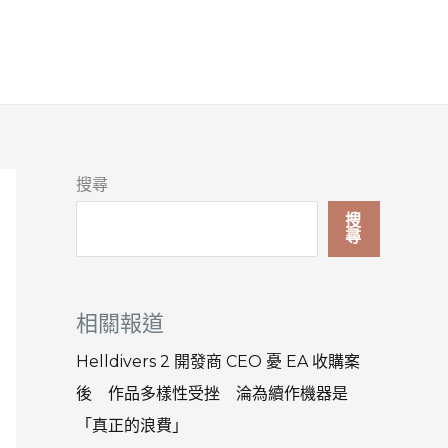
搜尋
搜
尋
相關報道
Helldivers 2 開發商 CEO 憂 EA 收購案
後 作品多樣性受挫 淪為續作機器是
「真正的浪費」