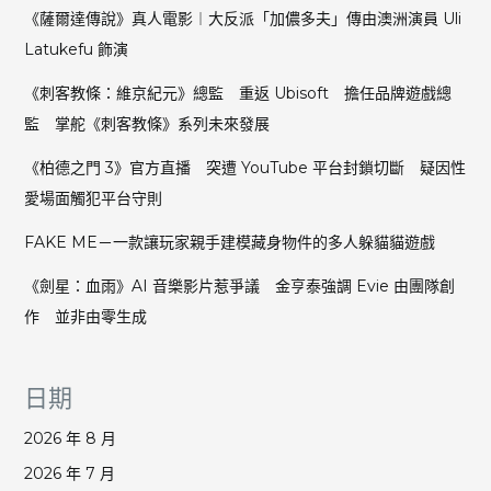
腦
《薩爾達傳說》真人電影︱大反派「加儂多夫」傳由澳洲演員 Uli
三
Latukefu 飾演
維
空
《刺客教條：維京紀元》總監 重返 Ubisoft 擔任品牌遊戲總
間
監 掌舵《刺客教條》系列未來發展
感
知
《柏德之門 3》官方直播 突遭 YouTube 平台封鎖切斷 疑因性
有
愛場面觸犯平台守則
關
遊
FAKE ME－一款讓玩家親手建模藏身物件的多人躲貓貓遊戲
戲、
飛
《劍星：血雨》AI 音樂影片惹爭議 金亨泰強調 Evie 由團隊創
行、
作 並非由零生成
手
術
皆
日期
具
潛
2026 年 8 月
在
影
2026 年 7 月
響