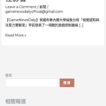
Leave a Comment
/
新聞
/
gamenewsdailyofficial@gmail.com
【GameNewsDaily】英國布魯內爾大學倫敦分校「視覺感知與
注意力實驗室」早前發表了一項關於遊戲控制器操 […]
為
Read More »
何
有
人
愛
「反
轉
操
搜尋
作」？
研
搜尋
究
揭
與
相關報道
大