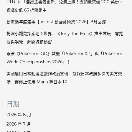
PIT）》「自然主義者更新」免費上線！總銷量突破 200 萬份，
達
遊戲史低 66 折熱銷中
標
八
動畫迷年度盛事【anifest 動画藝術祭 2026】8月回歸
角
色
扮演小鼴鼠探索地面世界 《Tony The Mole》推出試玩 靠挖
模
掘與嗅覺 解開城鎮秘密
型
＋
跟著《Pokémon GO》歡慶「PokémonXP」與「Pokémon
卡
World Championships 2026」！
組
再
美國屢用日本動漫遊戲作政治宣傳 據報日本政府多次向美方交
現
格
涉 促停止使用 Mario 等日本 IP
鬥
動
作
日期
2026 年 8 月
2026 年 7 月