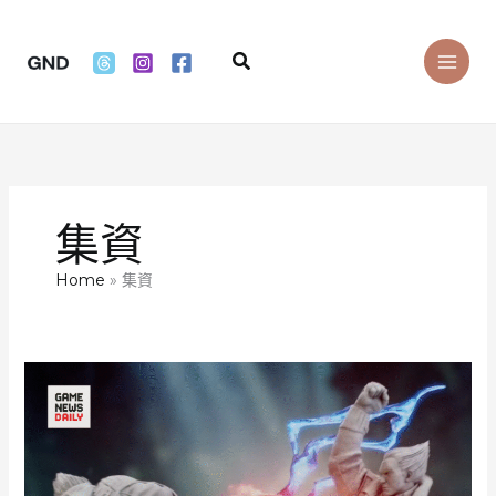
Skip
to
Search
content
集資
Home
集資