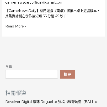
gamenewsdailyofficial@gmail.com
【GameNewsDaily】格鬥遊戲《鐵拳》將推出桌上遊戲版本，
其集資計劃在發佈後短短 35 分鐘 45 秒 […]
《鐵
Read More »
拳》
桌
上
遊
戲
集
資
搜尋
成
功
搜尋
僅
35
分
相關報道
鐘
火
Devolver Digital 敲磚 Roguelite 強檔《戰球坑洞（BALL x
速