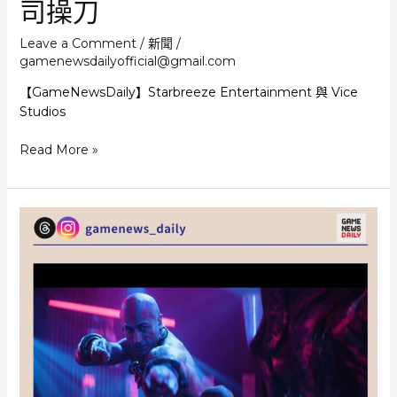
司操刀
票
房
Leave a Comment
/
新聞
/
榜
gamenewsdailyofficial@gmail.com
第
【GameNewsDaily】Starbreeze Entertainment 與 Vice
9
Studios
位
《Payday》
Read More »
將
改
編
真
人
影
視
作
品
由
《倫
敦