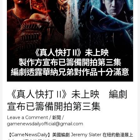
冒
險》
改
編
真
人
電
影
2024
年
推
出
後
《真人快打 II》未上映 編劇
迅
速
宣布已籌備開拍第三集
爆
紅
Leave a Comment
/
新聞
/
號
gamenewsdailyofficial@gmail.com
稱
友
【GameNewsDaily】美國編劇 Jeremy Slater 在紐約動漫展上