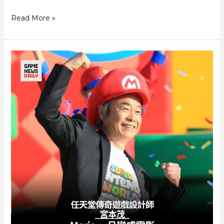
有
《The
Read More »
一
Super
次
Mario
高
Galaxy
潮
Movie》
Peach
與
Rosalina
確
立
姊
妹
關
係
宮
本
茂
指
影