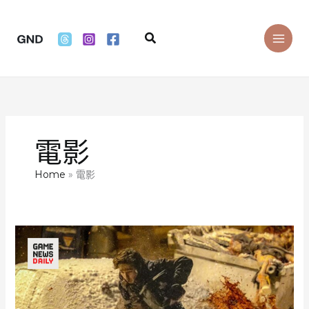
Skip
to
Search
content
電影
Home
電影