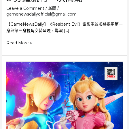
Leave a Comment
/
新聞
/
gamenewsdailyofficial@gmail.com
【GameNewsDaily】《Resident Evil》電影重啟版將採用第一
身與第三身視角交替呈現，導演 […]
《Resident
Read More »
Evil》
電
影
重
啟
版
將
採
用
第
一
身
與