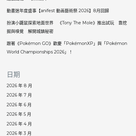
放
動畫迷年度盛事【anifest 動画藝術祭 2026】8月回歸
棄
創
扮演小鼴鼠探索地面世界 《Tony The Mole》推出試玩 靠挖
作
主
掘與嗅覺 解開城鎮秘密
導
跟著《Pokémon GO》歡慶「PokémonXP」與「Pokémon
權
World Championships 2026」！
日期
2026 年 8 月
2026 年 7 月
2026 年 6 月
2026 年 5 月
2026 年 4 月
2026 年 3 月