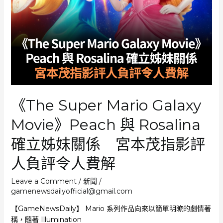
第
三
身
視
角
交
替
呈
現
《The Super Mario Galaxy
導
演：
Movie》Peach 與 Rosalina
電
影
確立姊妹關係 宮本茂指影評
基
本
人負評令人費解
上
每
Leave a Comment
/
新聞
/
5
gamenewsdailyofficial@gmail.com
分
【GameNewsDaily】 Mario 系列作品向來以簡單明瞭的劇情著
鐘
稱，隨著 Illumination
就