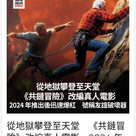
請
小
島
秀
夫
驚
喜
客
串
《優
獸
大
都
會
2》
日
語
配
從地獄攀登至天堂 《共鏈冒
音
聲