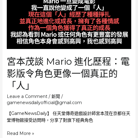
評
人
負
評
令
人
費
解
宮本茂談 Mario 進化歷程：電
影版令角色更像一個真正的
「人」
Leave a Comment
/
新聞
/
gamenewsdailyofficial@gmail.com
【GameNewsDaily】 任天堂傳奇遊戲設計師宮本茂在京都任天
堂博物館接受訪問時，分享了對旗下經典角色
宮
Read More »