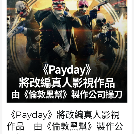
映
5
日
全
球
票
房
衝
破
3.7
億
美
元
躋
身
遊
戲
《Payday》將改編真人影視
改
編
作品 由《倫敦黑幫》製作公
電
影