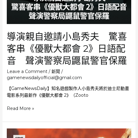
色
造
型
重
現
導演親自邀請小島秀夫 驚喜
經
典
客串《優獸大都會 2》日語配
招
式
音 聲演警察局鼴鼠警官保羅
及
「揍
Leave a Comment
/
新聞
/
車」
gamenewsdailyofficial@gmail.com
場
【GameNewsDaily】知名遊戲製作人小島秀夫將於迪士尼動畫
面
電影系列最新作《優獸大都會 2》（Zooto
導
Read More »
演
親
自
邀