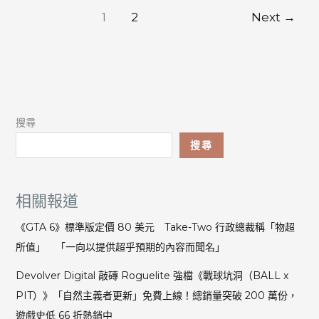
Steven
1
2
Next
→
Spielberg
據
報
曾
欲
執
搜尋
導
《Call
搜尋
of
Duty》
電
相關報道
影
動
《GTA 6》標準版定價 80 美元 Take-Two 行政總裁稱「物超
視
所值」 「一向以提供超乎預期的內容而聞名」
拒
絕
Devolver Digital 敲磚 Roguelite 強檔《戰球坑洞（BALL x
因
PIT）》「自然主義者更新」免費上線！總銷量突破 200 萬份，
不
願
遊戲史低 66 折熱銷中