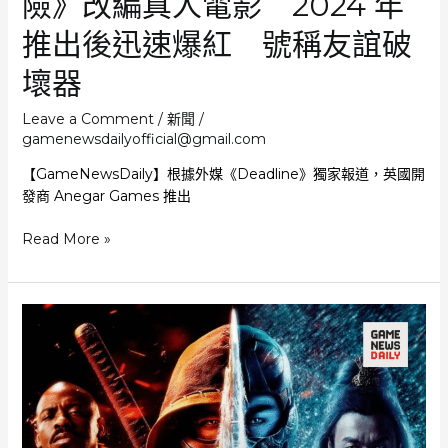
險》改編真人電影 2024 年
演
警
推出後迅速爆紅 號稱友誼破
察
局
壞器
鼴
鼠
Leave a Comment
/
新聞
/
警
gamenewsdailyofficial@gmail.com
官
【GameNewsDaily】根據外媒《Deadline》獨家報道，英國開
保
發商 Anegar Games 推出
羅
從
Read More »
地
獄
攀
登
至
天
堂
《共
鏈