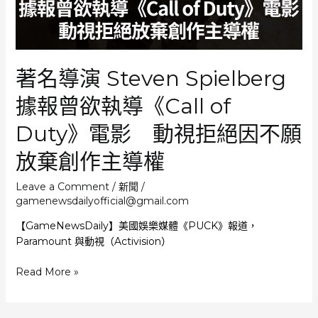
集
著名導演 Steven Spielberg
據報曾欲執導《Call of
Duty》電影 動視拒絕因不願
放棄創作主導權
Leave a Comment
/
新聞
/
gamenewsdailyofficial@gmail.com
【GameNewsDaily】美國娛樂媒體《PUCK》報道，
Paramount 與動視（Activision）
著
Read More »
名
導
演