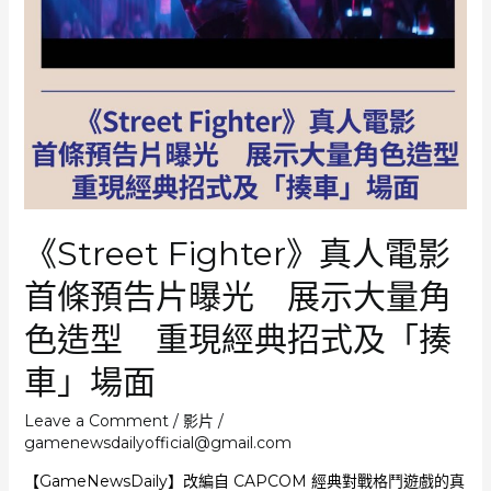
黑
幫》
製
作
公
司
操
刀
《Street Fighter》真人電影
首條預告片曝光 展示大量角
色造型 重現經典招式及「揍
車」場面
Leave a Comment
/
影片
/
gamenewsdailyofficial@gmail.com
【GameNewsDaily】改編自 CAPCOM 經典對戰格鬥遊戲的真