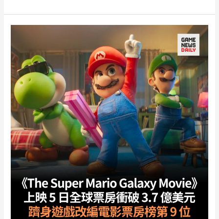
本
茂
談
Mario
進
化
歷
程：
電
影
版
令
角
色
更
像
一
個
真
正
的