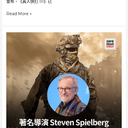
誼
宣布，《真人快打 III》已
破
壞
《真
Read More »
器
人
快
打
II》
未
上
映
編
劇
宣
布
已
籌
備
開
拍
第
三