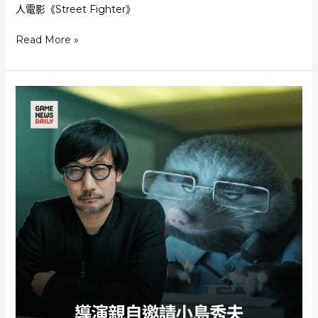
人電影《Street Fighter》
《Street
Read More »
Fighter》
真
人
電
影
首
條
預
告
片
曝
光
展
示
大
量
角