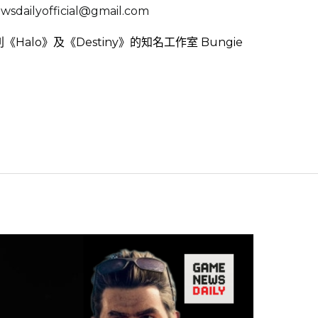
sdailyofficial@gmail.com
《Halo》及《Destiny》的知名工作室 Bungie