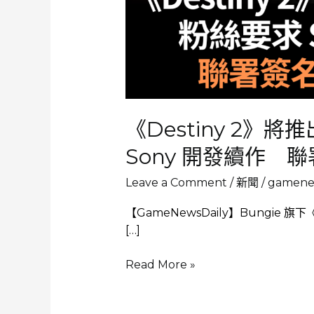
《Destiny 2》
Sony 開發續作 聯
Leave a Comment
/
新聞
/
gamenew
【GameNewsDaily】Bungie 旗
[…]
《Destiny
Read More »
2》
將