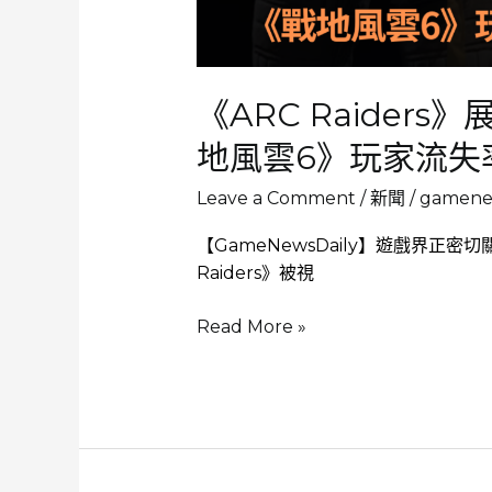
家
讚
賞
《ARC Raiders
地風雲6》玩家流失率
Leave a Comment
/
新聞
/
gamenew
【GameNewsDaily】遊戲界正
Raiders》被視
《ARC
Read More »
Raiders》
展
現
驚
人
91％