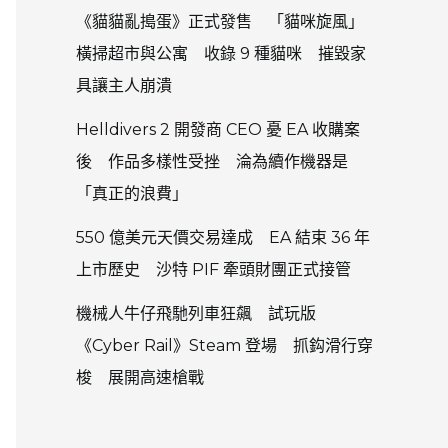
《貓貓亂搗蛋》正式發售 「貓咪旋風」
橫掃超市與公寓 收錄 9 種貓咪 摧毀家
具讓主人崩潰
Helldivers 2 開發商 CEO 憂 EA 收購案
後 作品多樣性受挫 淪為續作機器是
「真正的浪費」
550 億美元天價交易達成 EA 結束 36 年
上市歷史 沙特 PIF 牽頭財團正式接管
機械人牛仔飛馳列車狂飆 試玩版
《Cyber Rail》Steam 登場 抓鈎滑行穿
梭 展開高速槍戰