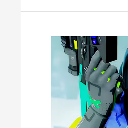
推
出
最
後
更
新
粉
絲
要
求
Sony
開
發
續
作
聯
署
簽