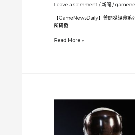
Leave a Comment
/
新聞
/
gamenew
【GameNewsDaily】曾開發經典系列
所研發
Bungie
Read More »
新
作
《失
落
星
船：
馬
拉
松》
Steam
獲
極