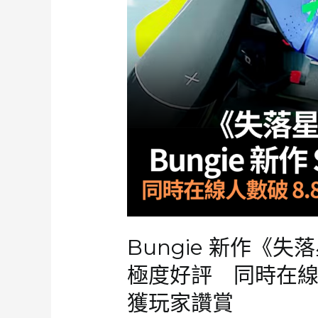
名
數
突
破
18
萬
Bungie 新作《失
極度好評 同時在線人
獲玩家讚賞