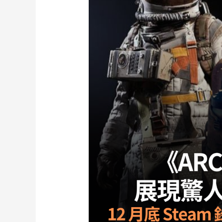
度
好
評
同
時
在
線
人
數
破
8.8
萬
美
術
風
格
獲
玩