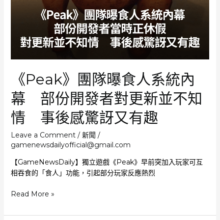
專
家
指
玩
家
更
重
《Peak》團隊曝食人系統內
視
樂
幕 部份開發者對更新並不知
趣
而
情 事後感驚訝又有趣
非
畫
Leave a Comment
/
新聞
/
面
gamenewsdailyofficial@gmail.com
開
【GameNewsDaily】獨立遊戲《Peak》早前突加入玩家可互
發
相吞食的「食人」功能，引起部分玩家反應熱烈
周
期
《Peak》
Read More »
短、
團
成
隊
本