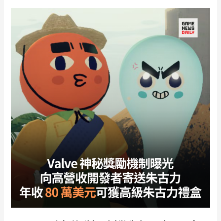
克
製
人
作
裝
人
甲
分
登
享
場
開
發
心
得：
不
要
花
心
力
放
在
其
實
不
重