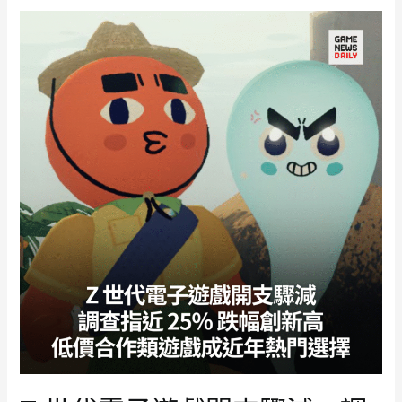
曝
低
食
反
人
成
系
優
統
勢
內
幕
部
份
開
發
者
對
更
新
並
不
知
情
事