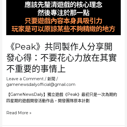
喜
《巫
師》
坐
騎
專
用
《Peak》共同製作人分享開
控
制
發心得：不要花心力放在其實
器
不重要的事情上
《Peak》
加
入
Leave a Comment
/
新聞
/
gamenewsdailyofficial@gmail.com
踢
隊
【GameNewsDaily】獨立遊戲《Peak》最初只是一次為期約
友
四星期的遊戲開發活動作品，開發團隊原本計劃
功
能
《Peak》
Read More »
《Pragmata》
共
洛
同