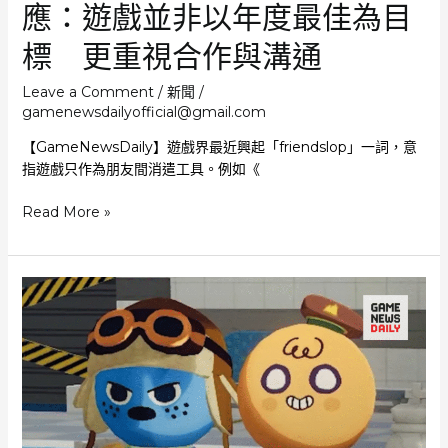
獲
應：遊戲並非以年度最佳為目
高
標 更重視合作與溝通
級
朱
Leave a Comment
/
新聞
/
古
gamenewsdailyofficial@gmail.com
力
禮
【GameNewsDaily】遊戲界最近興起「friendslop」一詞，意
盒
指遊戲只作為朋友間消遣工具。例如《
「friendslop」
Read More »
一
詞
興
起
意
指
遊
戲
只
作