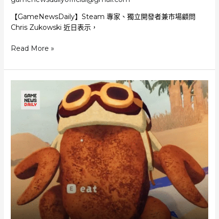
度
【GameNewsDaily】Steam 專家、獨立開發者兼市場顧問
最
Chris Zukowski 近日表示，
佳
為
獨
Read More »
目
立
標
遊
更
戲
重
正
視
迎
合
來
作
「粗
與
糙
溝
但
通
有
趣」
黃
金
時
代