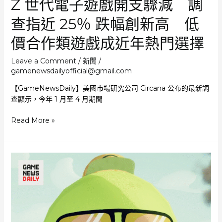
Z 世代電子遊戲開支驟減 調
後
感
查指近 25％ 跌幅創新高 低
驚
訝
價合作類遊戲成近年熱門選擇
又
有
Leave a Comment
/
新聞
/
趣
gamenewsdailyofficial@gmail.com
【GameNewsDaily】美國市場研究公司 Circana 公布的最新調
查顯示，今年 1 月至 4 月期間
Z
Read More »
世
代
電
子
遊
戲
開
支
驟