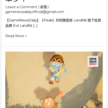
Leave a Comment
/
新聞
/
gamenewsdailyofficial@gmail.com
【GameNewsDaily】《Peak》共同開發商 Landfall 旗下投資
品牌 Evil Landfal […]
《Peak》
Read More »
開
發
商
推
支
援
計
劃
提
供
百
萬
美