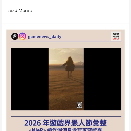
玩
Read More »
家
批
評
⟪Peak⟫
開
發
進
度
怠
慢
開
發
商
反
駁：
非
服