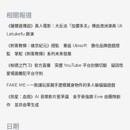
相關報道
《薩爾達傳說》真人電影︱大反派「加儂多夫」傳由澳洲演員 Uli
Latukefu 飾演
《刺客教條：維京紀元》總監 重返 Ubisoft 擔任品牌遊戲總
監 掌舵《刺客教條》系列未來發展
《柏德之門 3》官方直播 突遭 YouTube 平台封鎖切斷 疑因性
愛場面觸犯平台守則
FAKE ME－一款讓玩家親手建模藏身物件的多人躲貓貓遊戲
《劍星：血雨》AI 音樂影片惹爭議 金亨泰強調 Evie 由團隊創
作 並非由零生成
日期