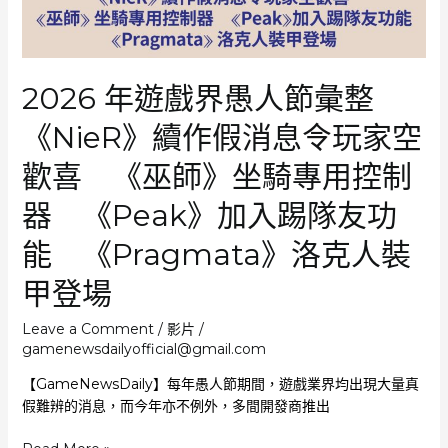
務
型
遊
戲
2026 年遊戲界愚人節彙整
工
作
《NieR》續作假消息令玩家空
室
｢任
歡喜 《巫師》坐騎專用控制
何
更
器 《Peak》加入踢隊友功
新
能 《Pragmata》洛克人裝
都
是
甲登場
額
外
Leave a Comment
/
影片
/
獎
gamenewsdailyofficial@gmail.com
勵，
不
【GameNewsDaily】每年愚人節期間，遊戲業界均出現大量真
是
假難辨的消息，而今年亦不例外，多間開發商推出
應
有