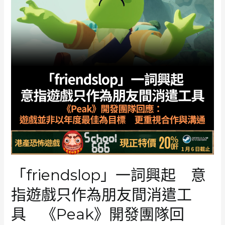
光
向
高
營
收
開
發
者
寄
送
朱
古
力
年
收
「friendslop」一詞興起 意
80
萬
指遊戲只作為朋友間消遣工
美
元
具 《Peak》開發團隊回
可