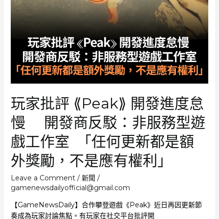
元
資
助
獨
立
遊
戲
籲
縮
玩家批評 ⟪Peak⟫ 開發進度怠
短
開
慢 開發商反駁：非服務型遊
發
週
戲工作室 ｢任何更新都是額
期
勿
外獎勵，不是應有權利｣
閉
門
Leave a Comment
/
新聞
/
造
gamenewsdailyofficial@gmail.com
車
【GameNewsDaily】合作攀登遊戲《Peak》近日再因更新節
多
奏成為玩家討論焦點。有玩家在社交平台批評開
年