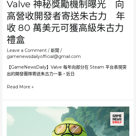
Valve 神秘獎勵機制曝光 向
要
的
高營收開發者寄送朱古力 年
事
情
收 80 萬美元可獲高級朱古力
上
禮盒
Leave a Comment
/
新聞
/
gamenewsdailyofficial@gmail.com
【GameNewsDaily】Valve 每年向部分在 Steam 平台表現突
出的開發團隊寄送朱古力一事，近日
Valve
Read More »
神
秘
獎
勵
機
制
曝