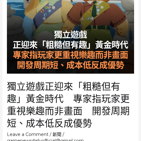
為
朋
友
間
消
遣
工
具
《Peak》
開
發
團
獨立遊戲正迎來「粗糙但有
隊
回
趣」黃金時代 專家指玩家更
應：
遊
重視樂趣而非畫面 開發周期
戲
並
短、成本低反成優勢
非
以
Leave a Comment
/
新聞
/
年
gamenewsdailyofficial@gmail.com