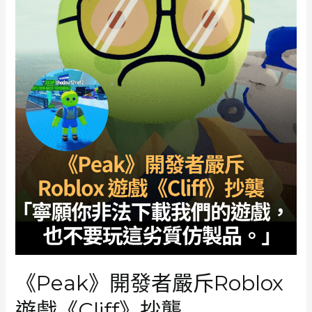
減
調
查
指
近
25％
跌
幅
創
新
高
低
價
合
作
類
遊
戲
《Peak》開發者嚴斥Roblox
成
近
遊戲《Cliff》抄襲