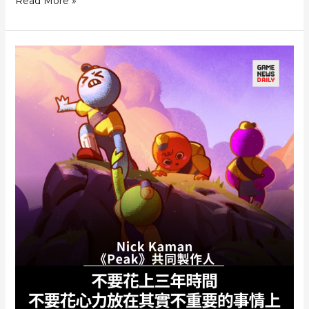
2026
Read More »
權
年
利｣
遊
戲
界
愚
人
節
彙
整
《NieR》
續
作
假
消
息
令
玩
家
空
歡