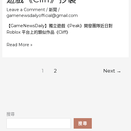
年
熱
Leave a Comment
/
新聞
/
門
gamenewsdailyofficial@gmail.com
選
【GameNewsDaily】獨立遊戲《Peak》開發團隊近日對
擇
Roblox 平台上的類似作品《Cliff》
《Peak》
Read More »
開
發
者
嚴
1
2
Next
→
斥
Roblox
遊
戲
《Cliff》
抄
搜尋
襲
搜尋