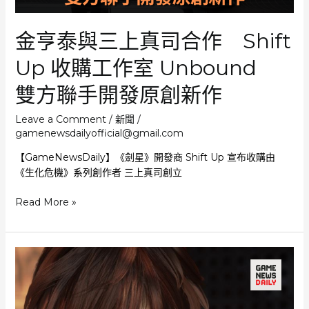
平
底
金亨泰與三上真司合作 Shift
鑊
Up 收購工作室 Unbound
雙方聯手開發原創新作
Leave a Comment
/
新聞
/
gamenewsdailyofficial@gmail.com
【GameNewsDaily】《劍星》開發商 Shift Up 宣布收購由
《生化危機》系列創作者 三上真司創立
金
Read More »
亨
泰
與
三
上
真
司