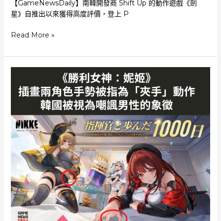
【GameNewsDaily】南韓開發商 Shift Up 的動作遊戲《劍
星》自推出以來獲得高度評價，登上 P
吉
Read More »
田
修
平
促
成
《劍
星》
發
行
當
年
親
赴
韓
國
參
觀