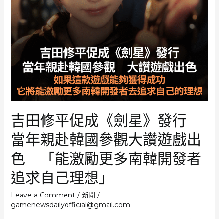
作
品
會
獲
得
如
此
高
的
人
吉田修平促成《劍星》發行
氣
當年親赴韓國參觀大讚遊戲出
色 「能激勵更多南韓開發者
追求自己理想」
Leave a Comment
/
新聞
/
gamenewsdailyofficial@gmail.com