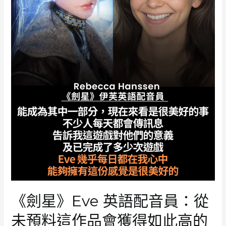
刷
新
PlayStation
獨
佔
單
人
遊
戲
新
高
同
時
在
線
人
數
超
《劍星》Eve 英語配音員：從
過
《對
未預料這作品會獲得如此高的
馬