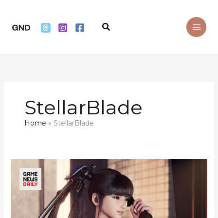
Skip
to
Search
content
StellarBlade
Home
StellarBlade