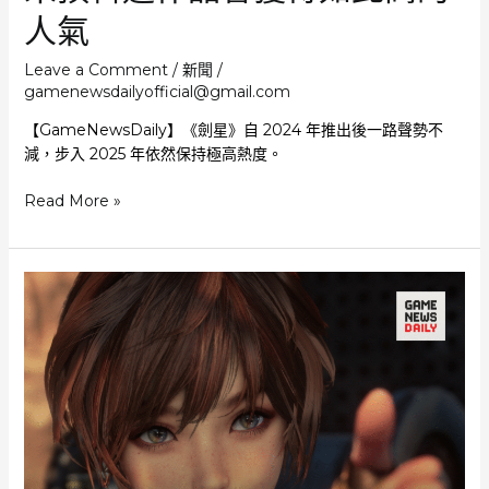
人氣
戰
鬼》
2.5
Leave a Comment
/
新聞
/
gamenewsdailyofficial@gmail.com
倍
【GameNewsDaily】《劍星》自 2024 年推出後一路聲勢不
減，步入 2025 年依然保持極高熱度。
《劍
Read More »
星》
Eve
英
語
配
音
員：
從
未
預
料
這