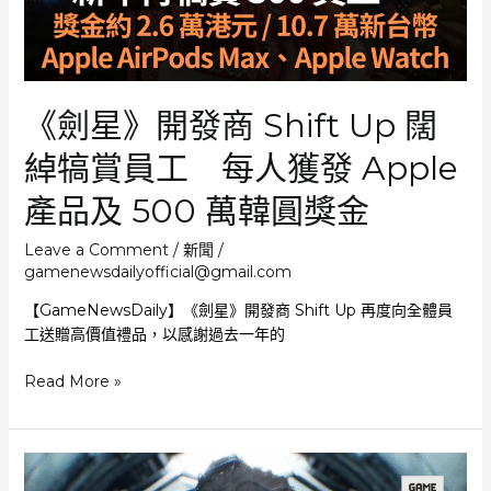
慶
《劍星》開發商 Shift Up 闊
綽犒賞員工 每人獲發 Apple
產品及 500 萬韓圓獎金
Leave a Comment
/
新聞
/
gamenewsdailyofficial@gmail.com
【GameNewsDaily】《劍星》開發商 Shift Up 再度向全體員
工送贈高價值禮品，以感謝過去一年的
《劍
Read More »
星》
開
發
商