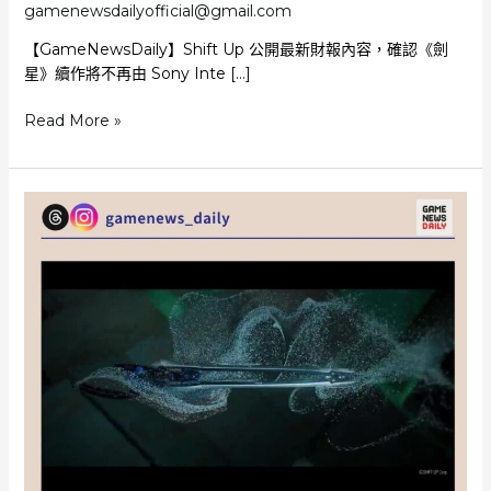
gamenewsdailyofficial@gmail.com
【GameNewsDaily】Shift Up 公開最新財報內容，確認《劍
星》續作將不再由 Sony Inte […]
《劍
Read More »
星》
續
作
確
認
不
再
由
Sony
發
行
或
將
於
PS5