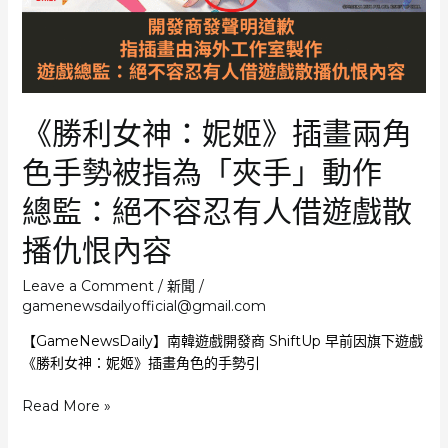
大
讚
遊
戲
出
《勝利女神：妮姬》插畫兩角
色
「能
色手勢被指為「夾手」動作
激
勵
總監：絕不容忍有人借遊戲散
更
多
播仇恨內容
南
韓
Leave a Comment
/
新聞
/
開
gamenewsdailyofficial@gmail.com
發
【GameNewsDaily】南韓遊戲開發商 ShiftUp 早前因旗下遊戲
者
《勝利女神：妮姬》插畫角色的手勢引
追
求
《勝
Read More »
自
利
己