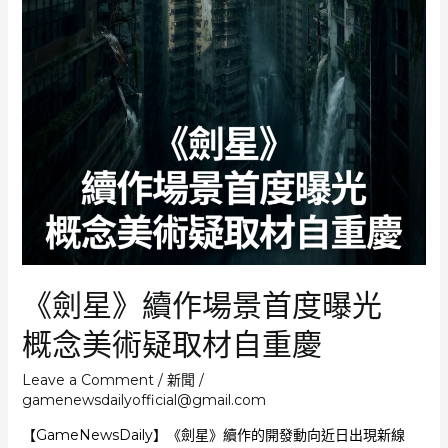
平
台
或
將
登
陸
Xbox
及
Switch
2
《劍星》續作場景首度曝光
概念美術疑取材自重慶
Leave a Comment
/
新聞
/
gamenewsdailyofficial@gmail.com
【GameNewsDaily】《劍星》續作的開發動向近日出現新線