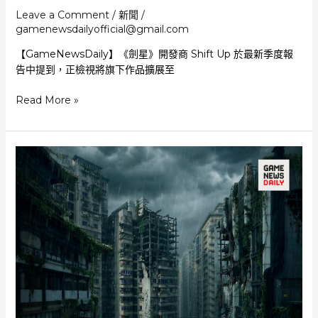
Leave a Comment
/
新聞
/
gamenewsdailyofficial@gmail.com
【GameNewsDaily】《劍星》開發商 Shift Up 於最新季度報
告中提到，正檢視將旗下作品擴展至
Shift
Read More »
Up
季
度
報
告
《劍
星》
推
向
更
多
遊
戲