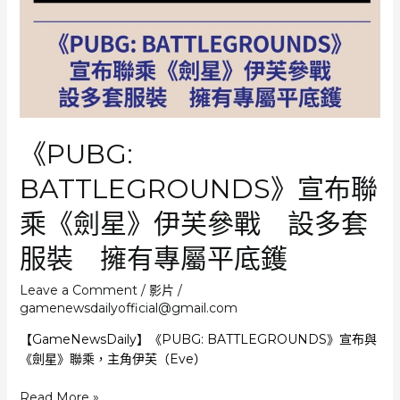
及
PC
同
步
推
出
《PUBG:
BATTLEGROUNDS》宣布聯
乘《劍星》伊芙參戰 設多套
服裝 擁有專屬平底鑊
Leave a Comment
/
影片
/
gamenewsdailyofficial@gmail.com
【GameNewsDaily】《PUBG: BATTLEGROUNDS》宣布與
《劍星》聯乘，主角伊芙（Eve）
《PUBG:
Read More »