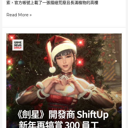
索，官方帳號上載了一張描繪荒廢且長滿植物的高樓
《劍
Read More »
星》
續
作
場
景
首
度
曝
光
概
念
美
術
疑
取
材
自
重