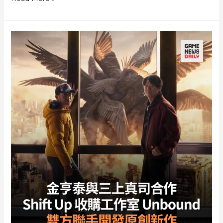
BATTLEGROUNDS》
宣
布
聯
乘
《劍
星》
伊
芙
參
戰
設
多
套
服
裝
擁
有
專
屬