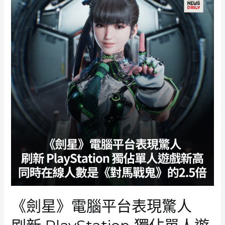
Shift
Up
闊
綽
犒
賞
員
工
每
人
獲
發
Apple
產
品
及
500
萬
《劍星》電腦平台表現驚人
韓
圓