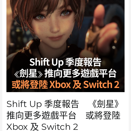
合
作
Shift
Up
收
購
工
作
室
Unbound
雙
方
聯
手
開
Shift Up 季度報告 《劍星》
發
原
推向更多遊戲平台 或將登陸
創
新
Xbox 及 Switch 2
作