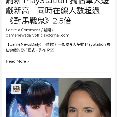
刷新 PlayStation 獨佔單人遊
獎
金
戲新高 同時在線人數超過
《對馬戰鬼》2.5倍
Leave a Comment
/
新聞
/
gamenewsdailyofficial@gmail.com
【GameNewsDaily】《劍星》一如現今大多數 PlayStation 獨
佔遊戲的發行模式，先在 PS5
《劍
Read More »
星》
電
腦
平
台
表
現
驚
人