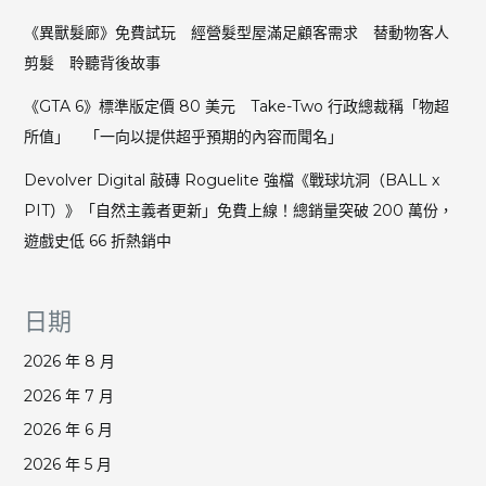
不
《異獸髮廊》免費試玩 經營髮型屋滿足顧客需求 替動物客人
容
剪髮 聆聽背後故事
忍
有
《GTA 6》標準版定價 80 美元 Take-Two 行政總裁稱「物超
人
借
所值」 「一向以提供超乎預期的內容而聞名」
遊
Devolver Digital 敲磚 Roguelite 強檔《戰球坑洞（BALL x
戲
散
PIT）》「自然主義者更新」免費上線！總銷量突破 200 萬份，
播
遊戲史低 66 折熱銷中
仇
恨
內
日期
容
2026 年 8 月
2026 年 7 月
2026 年 6 月
2026 年 5 月