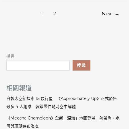
女
理
神：
想」
妮
1
2
Next
→
姬》
插
畫
兩
角
色
搜尋
手
勢
搜尋
被
指
為
相關報道
「夾
手」
自製太空船探索 15 顆行星 《Approximately Up》正式發售
動
最多 4 人組隊 裝錯零件隨時空中解體
作
總
《Meccha Chameleon》全新「深海」地圖登場 熱帶魚、水
監：
母與珊瑚遍布海底
絕