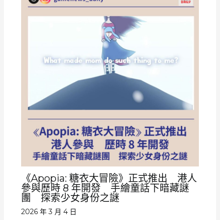
《Apopia: 糖衣大冒險》正式推出 港人
參與歷時 8 年開發 手繪童話下暗藏謎
團 探索少女身份之謎
2026 年 3 月 4 日