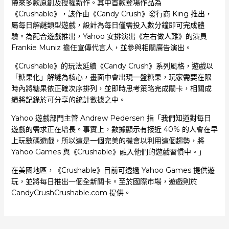
帶來多款原創及授權新作。其中首款登場作品為
《Crushable》，該作由《Candy Crush》發行商 King 推出，
屬每日解謎類型遊戲，設計為每日僅需投入數分鐘即可完成體
驗。為配合遊戲推出，Yahoo 安排演出《左右做人難》的演員
Frankie Muniz 擔任宣傳代言人，並參與相關廣告演出。
《Crushable》的玩法延續《Candy Crush》系列風格，遊戲以
「糖果化」解謎為核心，畫面中會出現一盤糖果，玩家需要在限
時內將糖果依正確次序排列，並即時思考策略完成關卡，相關成
績將記錄於可分享的統計數據之中。
Yahoo 遊戲部門主管 Andrew Pedersen 指「我們知道對每日
遊戲的需求正在增長。事實上，數據顯示有接近 40% 的人會在早
上玩數碼遊戲，所以這是一個完美的機會以利用這個趨勢，將
Yahoo Games 與《Crushable》融入他們的遊戲習慣中。」
在美國地區，《Crushable》目前可透過 Yahoo Games 提供遊
玩，並將每日推出一個全新關卡。至於國際市場，遊戲則於
CandyCrushCrushable.com 提供。