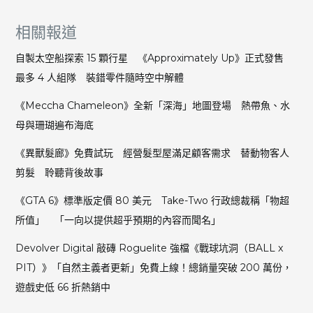
相關報道
自製太空船探索 15 顆行星 《Approximately Up》正式發售
最多 4 人組隊 裝錯零件隨時空中解體
《Meccha Chameleon》全新「深海」地圖登場 熱帶魚、水
母與珊瑚遍布海底
《異獸髮廊》免費試玩 經營髮型屋滿足顧客需求 替動物客人
剪髮 聆聽背後故事
《GTA 6》標準版定價 80 美元 Take-Two 行政總裁稱「物超
所值」 「一向以提供超乎預期的內容而聞名」
Devolver Digital 敲磚 Roguelite 強檔《戰球坑洞（BALL x
PIT）》「自然主義者更新」免費上線！總銷量突破 200 萬份，
遊戲史低 66 折熱銷中