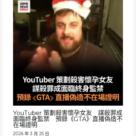
YouTuber 策劃殺害懷孕女友 謀殺罪成
面臨終身監禁 預錄《GTA》直播偽造不
在場證明
2026 年 3 月 25 日