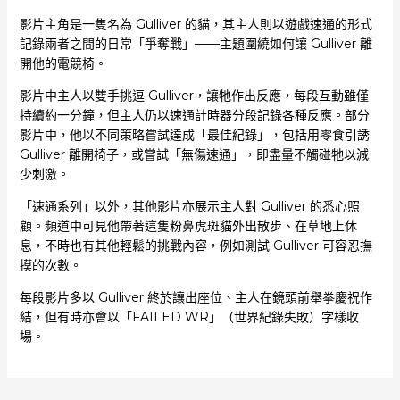
影片主角是一隻名為 Gulliver 的貓，其主人則以遊戲速通的形式
記錄兩者之間的日常「爭奪戰」——主題圍繞如何讓 Gulliver 離
開他的電競椅。
影片中主人以雙手挑逗 Gulliver，讓牠作出反應，每段互動雖僅
持續約一分鐘，但主人仍以速通計時器分段記錄各種反應。部分
影片中，他以不同策略嘗試達成「最佳紀錄」，包括用零食引誘
Gulliver 離開椅子，或嘗試「無傷速通」，即盡量不觸碰牠以減
少刺激。
「速通系列」以外，其他影片亦展示主人對 Gulliver 的悉心照
顧。頻道中可見他帶著這隻粉鼻虎斑貓外出散步、在草地上休
息，不時也有其他輕鬆的挑戰內容，例如測試 Gulliver 可容忍撫
摸的次數。
每段影片多以 Gulliver 終於讓出座位、主人在鏡頭前舉拳慶祝作
結，但有時亦會以「FAILED WR」（世界紀錄失敗）字樣收
場。