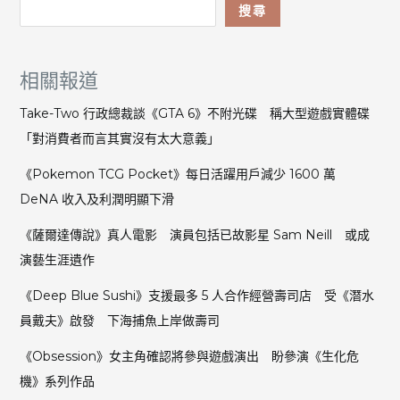
搜尋
相關報道
Take-Two 行政總裁談《GTA 6》不附光碟 稱大型遊戲實體碟
「對消費者而言其實沒有太大意義」
《Pokemon TCG Pocket》每日活躍用戶減少 1600 萬
DeNA 收入及利潤明顯下滑
《薩爾達傳說》真人電影 演員包括已故影星 Sam Neill 或成
演藝生涯遺作
《Deep Blue Sushi》支援最多 5 人合作經營壽司店 受《潛水
員戴夫》啟發 下海捕魚上岸做壽司
《Obsession》女主角確認將參與遊戲演出 盼參演《生化危
機》系列作品