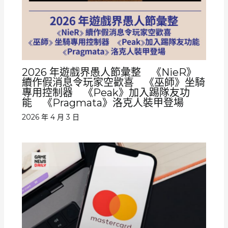
2026 年遊戲界愚人節彙整 《NieR》
續作假消息令玩家空歡喜 《巫師》坐騎
專用控制器 《Peak》加入踢隊友功
能 《Pragmata》洛克人裝甲登場
2026 年 4 月 3 日