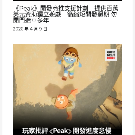
《Peak》開發商推支援計劃 提供百萬
美元資助獨立遊戲 籲縮短開發週期 勿
閉門造車多年
2026 年 4 月 9 日