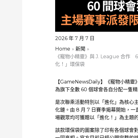
2026 年 7 月 7 日
Home
新聞
《寵物小精靈》與 J. League 
化！」環保袋
【GameNewsDaily】《寵物小精靈
為旗下全數 60 個球會各自分配一隻
是次聯乘活動特別以「進化」為核心
化鏈。由 8 月 7 日賽季揭幕開始，
場觀眾均可獲贈以「進化！」為主題
該款環保袋的圖案除了印有各個球會
一同亮相。官方目前已經公開完整的