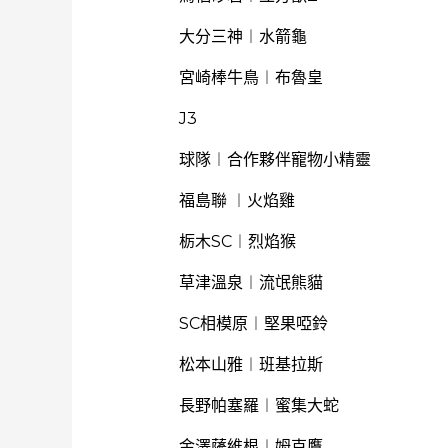
大分三神︱水箭龜
宮崎棒牛鳥︱布魯皇
J3
球隊︱合作夥伴寵物小精靈
福島聯 ︱火焰雞
栃木SC︱烈焰猴
草津溫泉︱流氓熊貓
SC相模原︱堅果啞鈴
松本山雅︱班基拉斯
長野帕塞羅︱蜜集大蛇
金澤薩維根︱姆克鷹