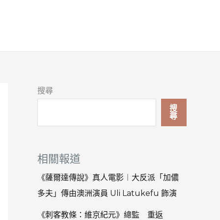
搜尋
搜
尋
相關報道
《薩爾達傳說》真人電影︱大反派「加儂
多夫」傳由澳洲演員 Uli Latukefu 飾演
《刺客教條：維京紀元》總監 重返