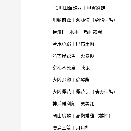
FC町田澤維亞︱甲賀忍蛙
川崎前鋒︱海豚俠（全能型態）
橫濱F・水手︱瑪利露麗
清水心跳︱巴布土撥
名古屋鯨魚︱火暴獸
京都不死鳥︱耿鬼
大阪飛腳︱倫琴貓
大阪櫻花︱櫻花兒（晴天型態）
神戶勝利船︱黑魯加
岡山綠雉︱高傲雉雞（雄性）
廣島三箭︱月月熊