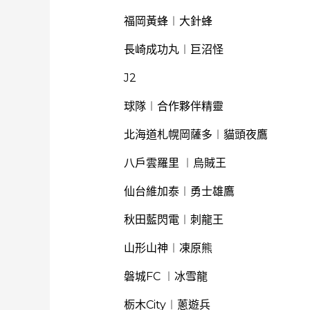
福岡黃蜂︱大針蜂
長崎成功丸︱巨沼怪
J2
球隊︱合作夥伴精靈
北海道札幌岡薩多︱貓頭夜鷹
八戶雲羅里 ︱烏賊王
仙台維加泰︱勇士雄鷹
秋田藍閃電︱刺龍王
山形山神︱凍原熊
磐城FC ︱冰雪龍
栃木City︱蔥遊兵