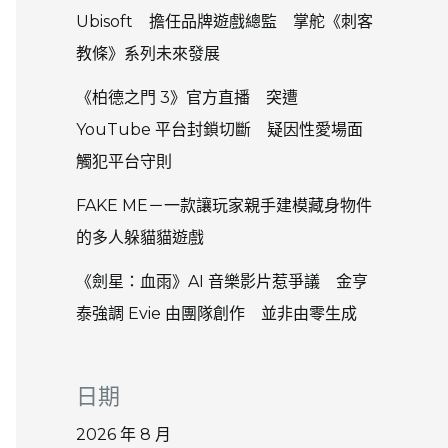
Ubisoft 擔任品牌遊戲總監 掌舵《刺客
教條》系列未來發展
《柏德之門 3》官方直播 突遭
YouTube 平台封鎖切斷 疑因性愛場面
觸犯平台守則
FAKE ME－一款讓玩家親手建模藏身物件
的多人躲貓貓遊戲
《劍星：血雨》AI 音樂影片惹爭議 金亨
泰強調 Evie 由團隊創作 並非由零生成
日期
2026 年 8 月