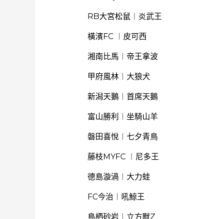
RB大宮松鼠︱炎武王
橫濱FC ︱皮可西
湘南比馬︱帝王拿波
甲府風林︱大狼犬
新潟天鵝︱首席天鵝
富山勝利︱坐騎山羊
磐田喜悅︱七夕青鳥
藤枝MYFC ︱尼多王
德島漩渦︱大力蛙
FC今治︱吼鯨王
鳥栖砂岩︱立方獸Z