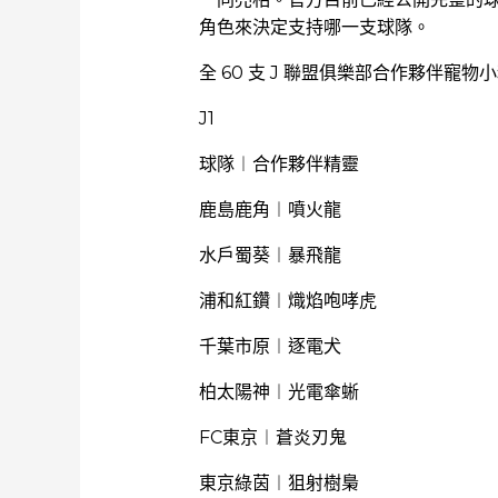
角色來決定支持哪一支球隊。
全 60 支 J 聯盟俱樂部合作夥伴寵物
J1
球隊︱合作夥伴精靈
鹿島鹿角︱噴火龍
水戶蜀葵︱暴飛龍
浦和紅鑽︱熾焰咆哮虎
千葉市原︱逐電犬
柏太陽神︱光電傘蜥
FC東京︱蒼炎刃鬼
東京綠茵︱狙射樹梟