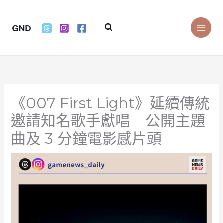
Skip
to
Search
content
《007 First Light》延續傳統
邀請知名歌手獻唱 公開主題
曲及 3 分鐘電影感片頭