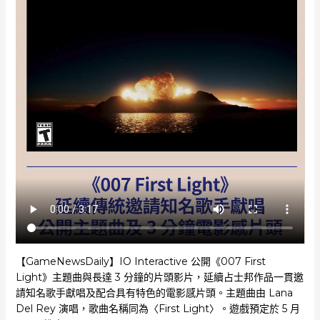
【GameNewsDaily】IO Interactive 公開《007 First
Light》主題曲與長達 3 分鐘的片頭影片，延續占士邦作品一貫邀
請知名歌手獻唱及配合具有特色的電影感片頭。主題曲由 Lana
Del Rey 演唱，歌曲名稱同為〈First Light〉。遊戲預定於 5 月