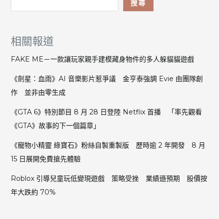
搜尋
相關報道
FAKE ME－一款讓玩家親手建模藏身物件的多人躲貓貓遊戲
《劍星：血雨》AI 音樂影片惹爭議 金亨泰強調 Evie 由團隊創
作 並非由零生成
《GTA 6》特別節目 8 月 28 日登陸 Netflix 首播 「率先觀看
《GTA》故事的下一個篇章」
《寵物小精靈 綠寶石》粉絲自製重製版 歷時逾 2 年開發 8 月
15 日展開免費搶先體驗
Roblox 引導兒童玩低變現遊戲 策略受挫 業績遜預期 股價按
年大跌約 70%