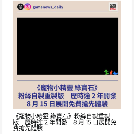
《寵物小精靈 綠寶石》粉絲自製重製
版 歷時逾 2 年開發 8 月 15 日展開免
費搶先體驗