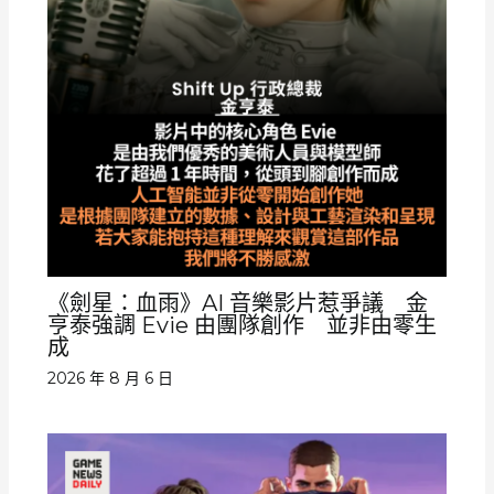
《劍星：血雨》AI 音樂影片惹爭議 金
亨泰強調 Evie 由團隊創作 並非由零生
成
2026 年 8 月 6 日