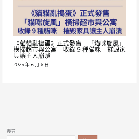
《貓貓亂搗蛋》正式發售 「貓咪旋風」
橫掃超市與公寓 收錄 9 種貓咪 摧毀家
具讓主人崩潰
2026 年 8 月 6 日
搜尋