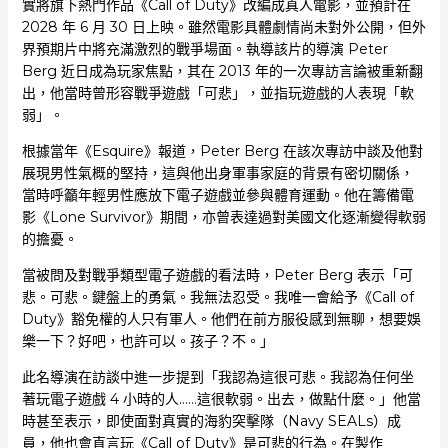
實將旗下熱門作品《Call of Duty》改編成真人電影，並預計在
2028 年 6 月 30 日上映。雖然電影具體劇情尚未對外公開，但外
界預期片中將充滿激烈的戰爭場面。執導該片的導演 Peter
Berg 近日成為玩家焦點，其在 2013 年的一次專訪言論被重新翻
出，他當時曾形容戰爭遊戲「可悲」，並指玩遊戲的人表現「軟
弱」。
根據當年《Esquire》報道，Peter Berg 在該次專訪中談及他對
展現男性氣概的堅持，這與他出身軍事家庭的背景有密切關係，
當時呼籲年輕男性應放下電子遊戲並參與體育運動。他在籌備電
影《Lone Survivor》期間，亦曾表達過對美國文化逐漸變得軟弱
的擔憂。
當被問及對戰爭類型電子遊戲的看法時，Peter Berg 表示「可
悲。可悲。鍵盤上的勇氣。我無法忍受。我唯一會給予《Call of
Duty》豁免權的人只有軍人。他們在前方服役感到無聊，想要娛
樂一下？好吧，也許可以。孩子？不。」
此名導演在訪談中進一步提到「我認為這很可悲。我認為任何坐
著玩電子遊戲 4 小時的人……這很軟弱。出去，做點什麼。」他當
時甚至表示，即使面對真實的海豹突擊隊（Navy SEALs）成
員，他也會直言玩《Call of Duty》是可悲的行為。在製作