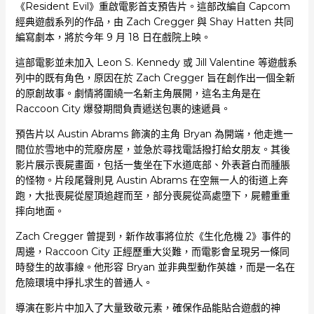
《Resident Evil》重啟電影首支預告片。這部改編自 Capcom
經典遊戲系列的作品，由 Zach Cregger 與 Shay Hatten 共同
編寫劇本，將於今年 9 月 18 日在戲院上映。
這部電影並未加入 Leon S. Kennedy 或 Jill Valentine 等遊戲系
列中的既有角色，原因在於 Zach Cregger 旨在創作出一個全新
的原創故事。劇情將圍繞一名新主角展開，這名主角是在
Raccoon City 爆發期間負責遞送包裹的速遞員。
預告片以 Austin Abrams 飾演的主角 Bryan 為開端，他走進一
間位於雪地中的荒廢房屋，並急於尋找電話撥打給女朋友。其後
影片展示喪屍畫面，包括一隻坐在下水道底部、外表蒼白而腫脹
的怪物。片段尾聲則見 Austin Abrams 在空無一人的街道上奔
跑，大批喪屍從屋頂追趕而至，部分喪屍從高處墮下，屍體重重
摔向地面。
Zach Cregger 曾提到，新作故事將位於《生化危機 2》事件的
周邊，Raccoon City 正經歷重大災難，而電影會呈現另一條同
時發生的故事線。他形容 Bryan 並非典型動作英雄，而是一名在
危險環境中掙扎求生的普通人。
導演在影片中加入了大量致敬元素，確保作品能貼合遊戲的神