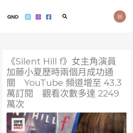
Skip
to
Search
content
《Silent Hill f》女主角演員
加藤小夏歷時兩個月成功通
關 YouTube 頻道增至 43.3
萬訂閱 觀看次數多達 2249
萬次