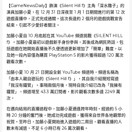
【GameNewsDaily】飾演《Silent Hill f》主角「深水雛子」的
演員加藤小夏，在 12 月 31 日深夜至 1 月 1 日期間進行的第 12 次
遊戲直播中，正式完成通關。這次長達約 2 個月的遊戲挑戰宣告
結束，引起不少愛好者關注。
加藤小夏自 10 月底起在其 YouTube 頻道挑戰《SILENT HILL
f》。加藤小夏最初以遊戲新手身份參與，其後成為網民熱話，包
括遊戲在她開始直播後不久便透過更新增加了「簡單」難度，以
及她一段內容僅為購買 PlayStation 5 的影片獲得超過 120 萬次
觀看次數。
加藤小夏 10 月 21 日開設全新 YouTube 頻道時，頻道名稱為
「由本人親自遊玩的《Silent Hill f》」，其自我介紹簡短寫道
「我沒有鐵管」。事隔兩個月後，現時自我介紹已改為「我擁有
鐵管」，頻道增至 43.3 萬訂閱者，影片觀看次數多達 2249 萬
次。
在邁向結局的直播過程中，加藤小夏適逢跨年時刻。經過約 5 小
時 20 分鐘的奮鬥後，她成功完成遊戲，獲得來自世界各地觀眾的
祝賀。至昨日，加藤小夏開始進入遊戲的二周目，觀看直播的人
數未有減退，不足 6 小時已有 26 萬次觀看。