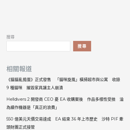
搜尋
搜尋
相關報道
《貓貓亂搗蛋》正式發售 「貓咪旋風」橫掃超市與公寓 收錄
9 種貓咪 摧毀家具讓主人崩潰
Helldivers 2 開發商 CEO 憂 EA 收購案後 作品多樣性受挫 淪
為續作機器是「真正的浪費」
550 億美元天價交易達成 EA 結束 36 年上市歷史 沙特 PIF 牽
頭財團正式接管