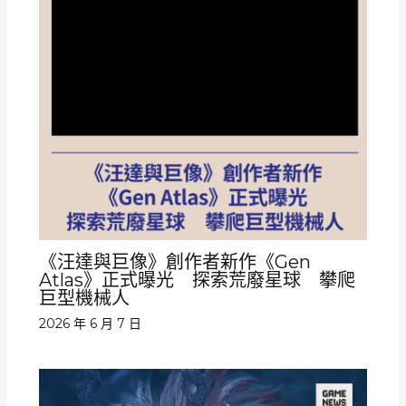
《汪達與巨像》創作者新作《Gen
Atlas》正式曝光 探索荒廢星球 攀爬
巨型機械人
2026 年 6 月 7 日