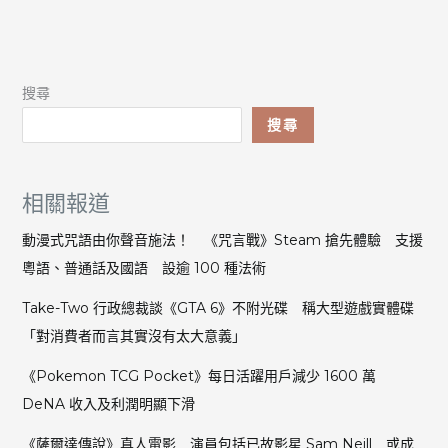
搜尋
搜尋
相關報道
動漫式咒語由你聲音施法！ 《咒言戰》Steam 搶先體驗 支援
粵語、普通話及國語 設逾 100 種法術
Take-Two 行政總裁談《GTA 6》不附光碟 稱大型遊戲實體碟
「對消費者而言其實沒有太大意義」
《Pokemon TCG Pocket》每日活躍用戶減少 1600 萬
DeNA 收入及利潤明顯下滑
《薩爾達傳說》真人電影 演員包括已故影星 Sam Neill 或成