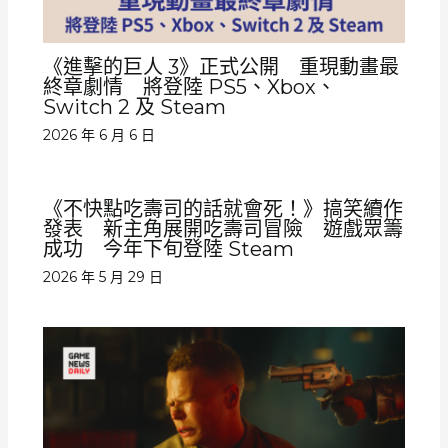
《進擊的巨人 3》正式公開 重現動畫最
終章劇情 將登陸 PS5、Xbox、
Switch 2 及 Steam
2026 年 6 月 6 日
《不快點吃壽司的話就會死！》搞笑續作
發表 新主角展開吃壽司冒險 遊戲眾籌
成功 今年下旬登陸 Steam
2026 年 5 月 29 日