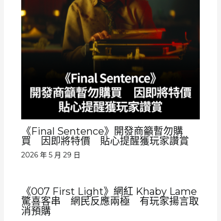
《Final Sentence》開發商籲暫勿購
買 因即將特價 貼心提醒獲玩家讚賞
2026 年 5 月 29 日
《007 First Light》網紅 Khaby Lame
驚喜客串 網民反應兩極 有玩家揚言取
消預購