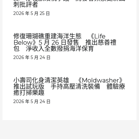
刺批評者
2026 年 5 月 25 日
修復珊瑚礁重建海洋生態 《Life
Below》5 月 26 日發售 推出慈善禮
包 淨收入全數撥捐海洋保育
2026 年 5 月 24 日
小壽司化身清潔英雄 《Moldwasher》
推出試玩版 手持高壓清洗裝備 體驗療
癒打掃樂趣
2026 年 5 月 24 日