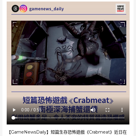
【GameNewsDaily】短篇生存恐怖遊戲《Crabmeat》近日在