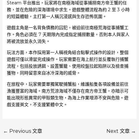
Steam 平台推出，玩家將在南極海域從事捕撈南方帝王蟹的任
務，並在危險的深海環境中求生。遊戲整體流程為約 2 至 3 小時
的短篇體驗，主打第一人稱沉浸感與生存恐怖氛圍。
遊戲主角是一名背負債務的囚犯，被迫前往南極荒海從事捕蟹工
作。角色必須在 7 天期限內完成指定捕撈數量，否則本人與家人
將被流放並永久消失。
玩法方面，本作採用第一人稱視角結合點擊式操作的設計，整個
遊戲可僅以滑鼠完成操作。玩家需要在海上航行並反覆執行捕蟹
流程，包括投放誘餌、設置蟹籠、使用絞盤拉起陷阱以及檢查捕
獲物，同時留意來自冰冷深海的威脅。
在旅程中，玩家需要單獨駕駛捕蟹船，維護船隻各項設備並前往
漁獲豐富的海域。南方荒涼海域不僅存在南方帝王蟹，亦暗示可
能出現形態異常的甲殼類生物，為海上作業增添不安與危險。遊
戲支援英文，不支援繁體中文。
←
Previous 文章
Next 文章
→