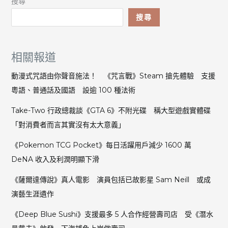
搜尋
搜尋
相關報道
動漫式咒語由你聲音施法！ 《咒言戰》Steam 搶先體驗 支援
粵語、普通話及國語 設逾 100 種法術
Take-Two 行政總裁談《GTA 6》不附光碟 稱大型遊戲實體碟
「對消費者而言其實沒有太大意義」
《Pokemon TCG Pocket》每日活躍用戶減少 1600 萬
DeNA 收入及利潤明顯下滑
《薩爾達傳說》真人電影 演員包括已故影星 Sam Neill 或成
演藝生涯遺作
《Deep Blue Sushi》支援最多 5 人合作經營壽司店 受《潛水