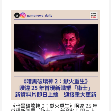
《暗黑破壞神 2：獄火重生》睽違 25 年