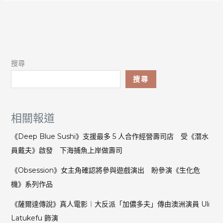
曾
試
驗
蓄
力
攻
搜尋
擊、
橫
搜尋
移
閃
避
相關報道
Chris
持
《Deep Blue Sushi》支援最多 5 人合作經營壽司店 受《潛水
西
員戴夫》啟發 下海捕魚上岸做壽司
洋
劍
《Obsession》女主角確認將參與遊戲演出 盼參演《生化危
對
機》系列作品
抗
喪
《薩爾達傳說》真人電影︱大反派「加儂多夫」傳由澳洲演員 Uli
屍
Latukefu 飾演