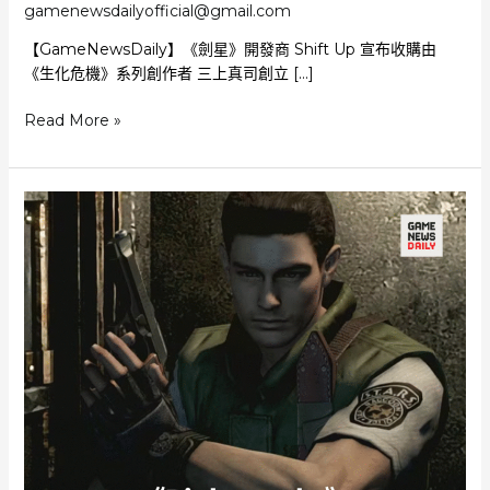
gamenewsdailyofficial@gmail.com
【GameNewsDaily】《劍星》開發商 Shift Up 宣布收購由
《生化危機》系列創作者 三上真司創立 […]
金
Read More »
亨
泰
與
三
上
真
司
合
作
Shift
Up
收
購
工
作