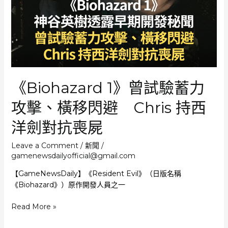
室
Unbound
雙
方
聯
手
開
《Biohazard 1》曾試驗蓄力
發
原
攻擊、橫移閃避 Chris 持西
創
新
洋劍對抗喪屍
作
Leave a Comment
/
新聞
/
gamenewsdailyofficial@gmail.com
【GameNewsDaily】《Resident Evil》（日版名稱
《Biohazard》）原作開發人員之一
《Biohazard
Read More »
1》