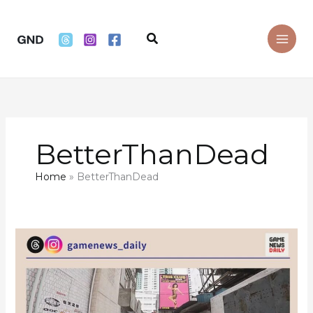
Skip
to
Search
content
BetterThanDead
Home
BetterThanDead