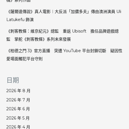
隨
身
《薩爾達傳說》真人電影︱大反派「加儂多夫」傳由澳洲演員 Uli
攝
Latukefu 飾演
影
機
《刺客教條：維京紀元》總監 重返 Ubisoft 擔任品牌遊戲總
視
監 掌舵《刺客教條》系列未來發展
角
營
《柏德之門 3》官方直播 突遭 YouTube 平台封鎖切斷 疑因性
造
緊
愛場面觸犯平台守則
張
槍
戰
日期
2026 年 8 月
2026 年 7 月
2026 年 6 月
2026 年 5 月
2026 年 4 月