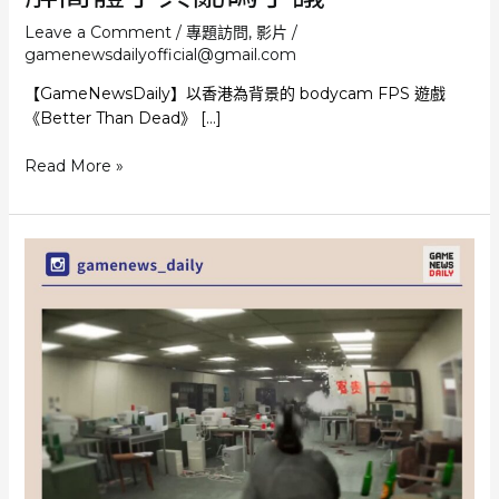
Leave a Comment
/
專題訪問
,
影片
/
gamenewsdailyofficial@gmail.com
【GameNewsDaily】以香港為背景的 bodycam FPS 遊戲
《Better Than Dead》 […]
《Better
Read More »
Than
Dead》
5
月
12
日
推
出
深
受
港
產
片