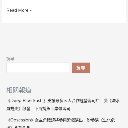
爭
《Better
Read More »
議
Than
Dead》
公
布
以
香
港
搜尋
為
舞
搜尋
台
靈
感
相關報道
源
自
《Deep Blue Sushi》支援最多 5 人合作經營壽司店 受《潛水
港
員戴夫》啟發 下海捕魚上岸做壽司
產
電
《Obsession》女主角確認將參與遊戲演出 盼參演《生化危
影
機》系列作品