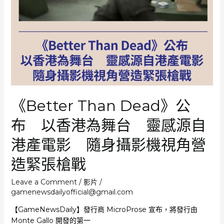
啟
發
仰
慕
周
潤
發
等
影
《Better Than Dead》公
星
開
布 以香港為舞台 靈感源自
發
者
港產電影 隨身攝影機視角營
親
解
造緊張槍戰
簡
體
Leave a Comment
/
影片
/
字
gamenewsdailyofficial@gmail.com
與
【GameNewsDaily】發行商 MicroProse 宣布，將發行由
亂
Monte Gallo 開發的第一
碼